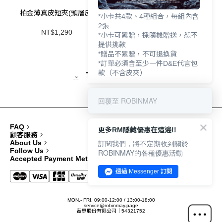
柏金薄真皮短夾(頭層皮)
洛絲真皮雙層夾心短夾(頭層
*小卡共4款、4種組合，每組內含
皮)
2張
NT$1,290
NT$1,390
*小卡可累贈，採隨機贈送，恕不
提供挑款
*贈品不累贈，不可退換貨
*訂單必須含至少一件D&E代言包
1
2
3
4
款（不含皮夾）
回覆至 ROBINMAY
FAQ
更多RM隱藏優惠在這邊!!
顧客服務
訂閱我們，將不定期收到關於
About Us
Follow Us
ROBINMAY的各種優惠活動
Accepted Payment Methods
透過 Messenger 訂閱
MON.- FRI. 09:00-12:00 / 13:00-18:00
service@robinmay.page
薇恩股份有限公司｜54321752