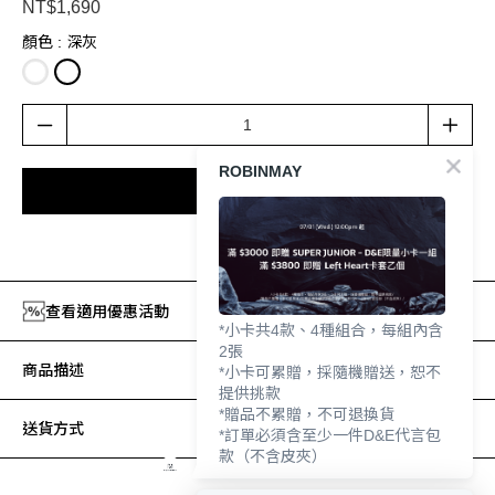
NT$1,690
顏色
: 深灰
ROBINMAY
加入購物車
加入追蹤清單
查看適用優惠活動
*小卡共4款、4種組合，每組內含
2張
商品描述
*小卡可累贈，採隨機贈送，恕不
提供挑款
*贈品不累贈，不可退換貨
送貨方式
*訂單必須含至少一件D&E代言包
款（不含皮夾）