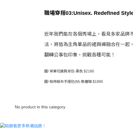
職場穿搭03:Unisex. Redefined St
近年我們能在各個秀場上，看見多家品牌
法，將皆為主角單品的裙與褲融合在一起
翻轉公事包印象，挑戰各種可能！
圖/ 草蓆花鏡肩背包-黑色 $2180
圖/ 柏林麻布手提包(M)-焦糖咖 $1890
No product in this category