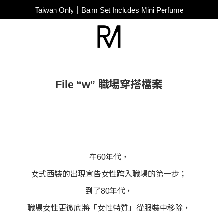
SUPER JUNIOR-D&E New Endorsement
Taiwan Only｜Balm Set Includes Mini Perfume
SUPER JUNIOR-D&E New Endorsement
File “w” 職場穿搭檔案
在60年代，
女式西裝的出現宣告女性跨入職場的第一步；
到了80年代，
職場女性更徹底將「女性特質」從服裝中移除，