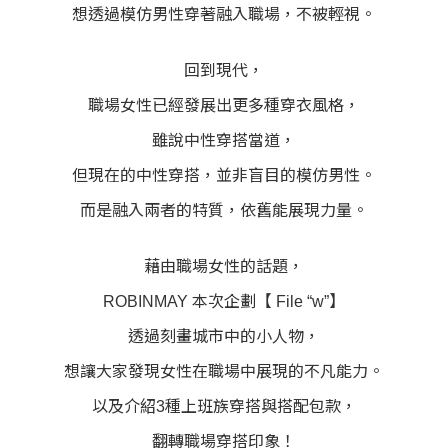
想透過模仿男性穿著融入職場，不被輕視。
回到現代，
職場女性已經發展出更多種穿衣風格，
雖說中性穿搭當道，
但現在的中性穿搭，並非盲目的模仿男性。
而是融入兩者的特質，依舊能展現力量。
藉由職場女性的話題，
ROBINMAY 本次企劃【 File “w”】
透過刻畫城市中的小人物，
想讓大家發現女性在職場中展現的不凡能力。
以及介紹3種上班族穿搭與搭配包款，
翻轉職場穿搭印象！