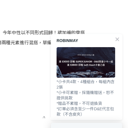
 今年中性以不同形式回歸！裙加褲的穿搭
ROBINMAY
將兩種元素進行混搭，草編拼接皮革，大膽
*小卡共4款、4種組合，每組內含
2張
*小卡可累贈，採隨機贈送，恕不
提供挑款
*贈品不累贈，不可退換貨
*訂單必須含至少一件D&E代言包
款（不含皮夾）