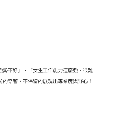
但仍能聽到「女孩太強勢不好」、「女生工作能力這麼強，很難
愛的穿著，不保留的展現出專業度與野心！