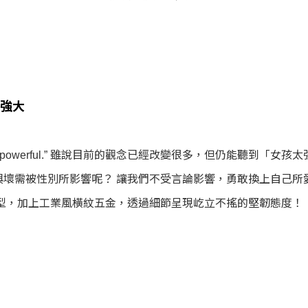
無懼強大
 for being too powerful.” 雖說目前的觀念已經改變很多，
與壞需被性別所影響呢？ 讓我們不受言論影響，勇敢換上自己所
外型，加上工業風橫紋五金，透過細節呈現屹立不搖的堅韌態度！