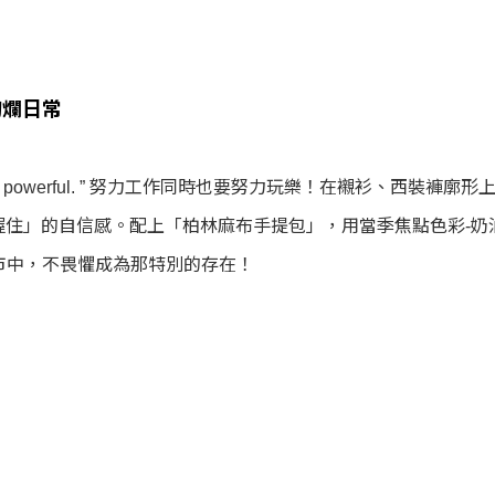
d 絢爛日常
e for being too powerful. ” 努力工作同時也要努力玩樂！在
信感。配上「柏林麻布手提包」，用當季焦點色彩-奶油粉點綴。“ Why f
r 在擁擠的城市中，不畏懼成為那特別的存在！