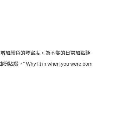
襯衫、西裝褲廓形上增加顏色的豐富度，為不變的日常加點趣
it in when you were born