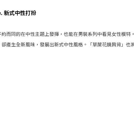
yle. 新式中性打扮
不約而同的在中性主題上發揮，也能在男裝系列中看見女性模特。
，卻產生全新風味，發展出新式中性風格。「草蓆花鏡肩背」也