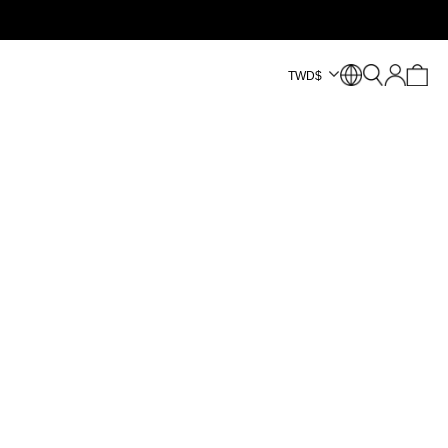
TWD
$