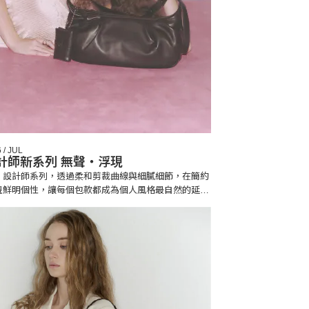
 / JUL
 設計師新系列 無聲・浮現
LY 設計師系列，透過柔和剪裁曲線與細膩細節，在簡約
現鮮明個性，讓每個包款都成為個人風格最自然的延