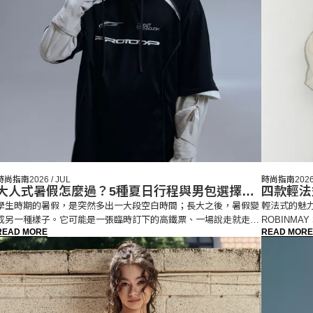
時尚指南
2026 / JUL
時尚指南
2026
大人式暑假怎麼過？5種夏日行程與男包選擇提
四款輕法
案
學生時期的暑假，是突然多出一大段空白時間；長大之後，暑假變
輕法式的魅
成另一種樣子。它可能是一張臨時訂下的高鐵票、一場說走就走的
ROBINM
READ MORE
READ MORE
兩天一夜，或是一個從白天延續到深夜的夏日行程
試輕法式的