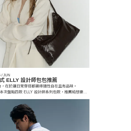
 / JUN
式 ELLY 設計師包包推薦
力，在於讓日常穿搭都顯得隨性自在且有品味。
AY 本次盤點四款 ELLY 設計師系列包款，推薦給想要嘗
你。