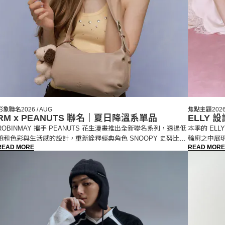
形象聯名
2026 / AUG
焦點主題
2026
RM x PEANUTS 聯名｜夏日降溫系單品
ELLY
ROBINMAY 攜手 PEANUTS 花生漫畫推出全新聯名系列，透過低
本季的 EL
飽和色彩與生活感的設計，重新詮釋經典角色 SNOOPY 史努比、
輪廓之中展
READ MORE
READ MORE
OLAF 歐拉夫
伸。