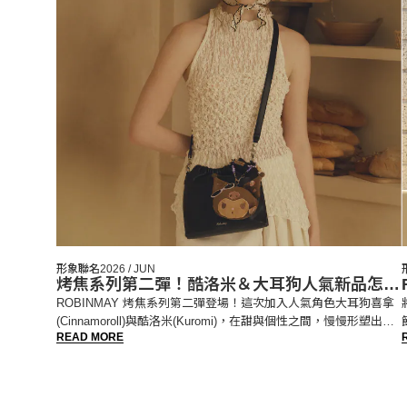
形象聯名
2026 / JUN
烤焦系列第二彈！酷洛米＆大耳狗人氣新品怎麼
選？
ROBINMAY 烤焦系列第二彈登場！這次加入人氣角色大耳狗喜拿
(Cinnamoroll)與酷洛米(Kuromi)，在甜與個性之間，慢慢形塑出屬
READ MORE
於自己的風格。