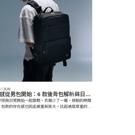
 / JUN
感從男包開始：6 款後背包解析與日常
穿搭與日常開始一起變輕。衣服少了一層，移動的時間
，包款的存在感也因此被重新放大。比起過度厚重的輪
，現在更多人開始偏向那些背上之後不會打亂節奏、能
常狀態的包型