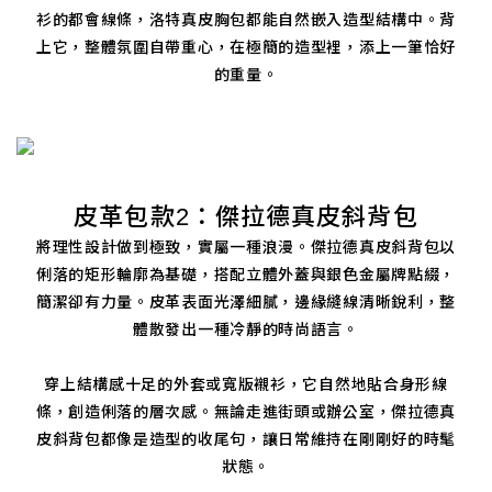
衫的都會線條，洛特真皮胸包都能自然嵌入造型結構中。背
上它，整體氛圍自帶重心，在極簡的造型裡，添上一筆恰好
的重量。
皮革包款2：傑拉德真皮斜背包
將理性設計做到極致，實屬一種浪漫。傑拉德真皮斜背包以
俐落的矩形輪廓為基礎，搭配立體外蓋與銀色金屬牌點綴，
簡潔卻有力量。皮革表面光澤細膩，邊緣縫線清晰銳利，整
體散發出一種冷靜的時尚語言。
穿上結構感十足的外套或寬版襯衫，它自然地貼合身形線
條，創造俐落的層次感。無論走進街頭或辦公室，傑拉德真
皮斜背包都像是造型的收尾句，讓日常維持在剛剛好的時髦
狀態。