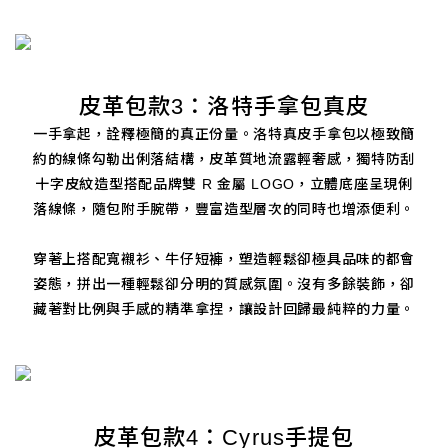
皮革包款3：洛特手拿包真皮
一手拿起，詮釋極簡的真正份量。洛特真皮手拿包以極致簡
約的線條勾勒出俐落結構，皮革質地流露輕奢感，獨特防刮
十字皮紋造型搭配品牌雙 R 金屬 LOGO，立體底座呈現俐
落線條，隨包附手腕帶，豐富造型層次的同時也增添便利。
穿著上搭配寬襯衫、牛仔短褲，塑造輕鬆卻極具品味的都會
姿態，拼出一種輕鬆卻分明的質感氛圍。沒有多餘裝飾，卻
藏著對比例與手感的精準拿捏，讓設計回歸最純粹的力量。
皮革包款4：Cyrus手提包