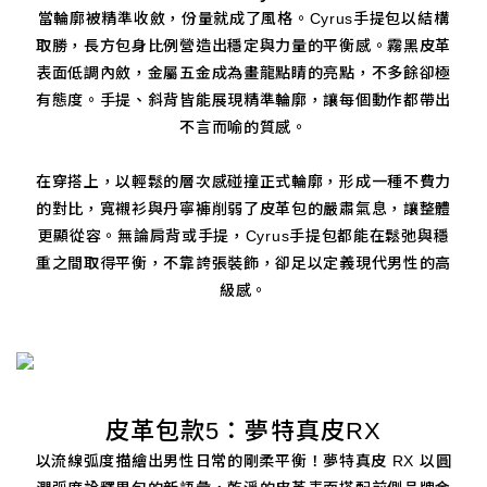
當輪廓被精準收斂，份量就成了風格。Cyrus手提包以結構
取勝，長方包身比例營造出穩定與力量的平衡感。霧黑皮革
表面低調內斂，金屬五金成為畫龍點睛的亮點，不多餘卻極
有態度。手提、斜背皆能展現精準輪廓，讓每個動作都帶出
不言而喻的質感。
在穿搭上，以輕鬆的層次感碰撞正式輪廓，形成一種不費力
的對比，寬襯衫與丹寧褲削弱了皮革包的嚴肅氣息，讓整體
更顯從容。無論肩背或手提，Cyrus手提包都能在鬆弛與穩
重之間取得平衡，不靠誇張裝飾，卻足以定義現代男性的高
級感。
皮革包款5：夢特真皮RX
以流線弧度描繪出男性日常的剛柔平衡！夢特真皮 RX 以圓