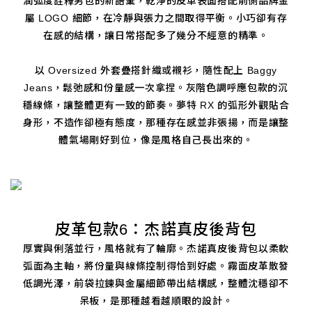
潤弧度詮釋男包的新語彙，乾淨的皮革表面搭配前側品牌金
屬 LOGO 細節，在冷靜與張力之間取得平衡。小巧卻有存
在感的結構，讓日常搭配多了幾分不經意的精準。
以 Oversized 外套疊搭針織或襯衫，隨性配上 Baggy
Jeans，鬆弛感和份量感一次拿捏。灰階色調呼應包款的沉
穩線條，讓整體更有一致的節奏。夢特 RX 的弧形外觀貼合
身形，不造作卻極有態度，那種存在感並非張揚，而是讓整
體氣場剛好到位，像是風格自己長出來的。
皮革包款6：杰諾真皮後背包
厚實與俐落並行，風格就有了輪廓。杰諾真皮後背包以柔軟
弧面為主軸，將份量與線條控制得恰到好處。霧面皮革散發
低調光澤，前袋拉鍊與金屬細節帶出結構感，整體沈穩卻不
呆板，是那種越看越順眼的設計。