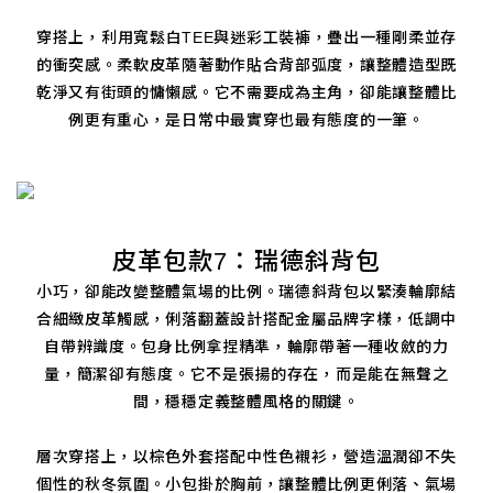
穿搭上，利用寬鬆白TEE與迷彩工裝褲，疊出一種剛柔並存
的衝突感。柔軟皮革隨著動作貼合背部弧度，讓整體造型既
乾淨又有街頭的慵懶感。它不需要成為主角，卻能讓整體比
例更有重心，是日常中最實穿也最有態度的一筆。
皮革包款7：瑞德斜背包
小巧，卻能改變整體氣場的比例。瑞德斜背包以緊湊輪廓結
合細緻皮革觸感，俐落翻蓋設計搭配金屬品牌字樣，低調中
自帶辨識度。包身比例拿捏精準，輪廓帶著一種收斂的力
量，簡潔卻有態度。它不是張揚的存在，而是能在無聲之
間，穩穩定義整體風格的關鍵。
層次穿搭上，以棕色外套搭配中性色襯衫，營造溫潤卻不失
個性的秋冬氛圍。小包掛於胸前，讓整體比例更俐落、氣場