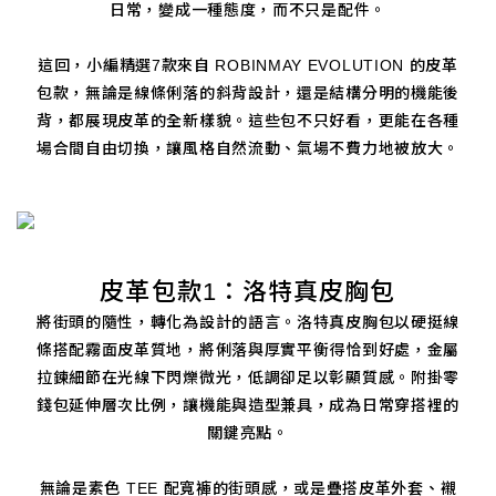
日常，變成一種態度，而不只是配件。
這回，小編精選7款來自 ROBINMAY EVOLUTION 的皮革
包款，無論是線條俐落的斜背設計，還是結構分明的機能後
背，都展現皮革的全新樣貌。這些包不只好看，更能在各種
場合間自由切換，讓風格自然流動、氣場不費力地被放大。
皮革包款1：洛特真皮胸包
將街頭的隨性，轉化為設計的語言。洛特真皮胸包以硬挺線
條搭配霧面皮革質地，將俐落與厚實平衡得恰到好處，金屬
拉鍊細節在光線下閃爍微光，低調卻足以彰顯質感。附掛零
錢包延伸層次比例，讓機能與造型兼具，成為日常穿搭裡的
關鍵亮點。
無論是素色 TEE 配寬褲的街頭感，或是疊搭皮革外套、襯