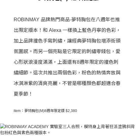
ROBINMAY 品牌熱門商品-夢特胸包在八週年也推
出限定版本！和 Alexa 一樣換上藍色丹寧的色彩，
加上品牌撞色手寫刺繡，讓經典夢特胸包增添街頭
氛圍感。而另一個亮點是它限定的刺繡零錢包，愛
心形狀浪漫度滿滿，上面還有8週年限定的撞色刺
繡細節。這次共推出兩個色彩，粉色的熱情奔放與
冰淇淋紫的清爽亮麗，不管是哪種顏色都超適合春
夏季節！
item：夢特胸包(M)8週年限定版 $2,380