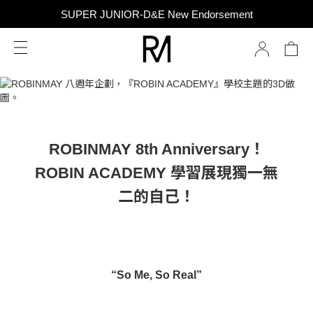
SUPER JUNIOR-D&E New Endorsement
SUPER JUNIOR-D&E New Endorsement
Taiwan Only｜Balm Set Includes Mini Perfume
SUPER JUNIOR-D&E New Endorsement
ROBINMAY 8th Anniversary！
ROBIN ACADEMY 學習展現獨一無
二的自己！
“So Me, So Real”