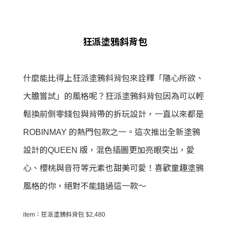
狂派塗鴉斜背包
什麼能比得上狂派塗鴉斜背包來詮釋「隨心所欲、
大膽嘗試」的風格呢？狂派塗鴉斜背包因為可以輕
鬆換前側零錢包與背帶的拆玩設計，一直以來都是
ROBINMAY 的熱門包款之一。這次推出全新塗鴉
設計的QUEEN 版，混色插圖更加亮眼突出，愛
心、櫻桃與音符等元素也甜美可愛！喜歡童趣塗鴉
風格的你，絕對不能錯過這一款～
item：狂派塗鴉斜背包 $2,480