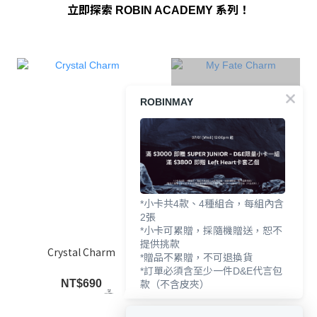
立即探索 ROBIN ACADEMY 系列！
ROBINMAY
SOLD OUT
*小卡共4款、4種組合，每組內含
2張
*小卡可累贈，採隨機贈送，恕不
提供挑款
Crystal Charm
My Fate Charm
*贈品不累贈，不可退換貨
*訂單必須含至少一件D&E代言包
NT$690
NT$690
款（不含皮夾）