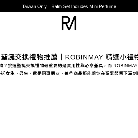
SUPER JUNIOR-D&E New Endorsement
Taiwan Only｜Balm Set Includes Mini Perfume
SUPER JUNIOR-D&E New Endorsement
5 聖誕交換禮物推薦｜ROBINMAY 精選小
？挑選聖誕交換禮物最重要的是實用性與心意兼具，而 ROBINMA
是送女生、男生，還是同事朋友，這些商品都能讓你在聖誕節留下深刻