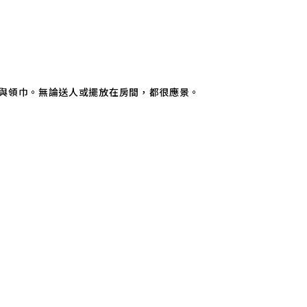
小帽子與領巾。無論送人或擺放在房間，都很應景。