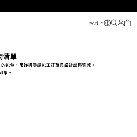
TWD
$
禮物清單
Y 的包包、吊飾與零錢包正好兼具設計感與質感。
印象。