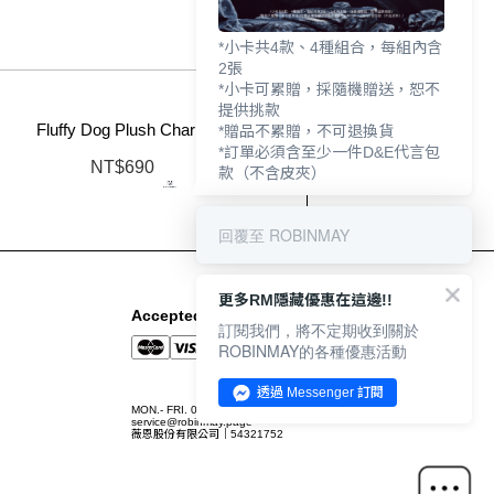
*小卡共4款、4種組合，每組內含
2張
*小卡可累贈，採隨機贈送，恕不
提供挑款
Fluffy Dog Plush Charm
*贈品不累贈，不可退換貨
*訂單必須含至少一件D&E代言包
NT$690
款（不含皮夾）
回覆至 ROBINMAY
更多RM隱藏優惠在這邊!!
Accepted Payment Methods
訂閱我們，將不定期收到關於
ROBINMAY的各種優惠活動
透過 Messenger 訂閱
MON.- FRI. 09:00-12:00 / 13:00-18:00
service@robinmay.page
薇恩股份有限公司｜54321752