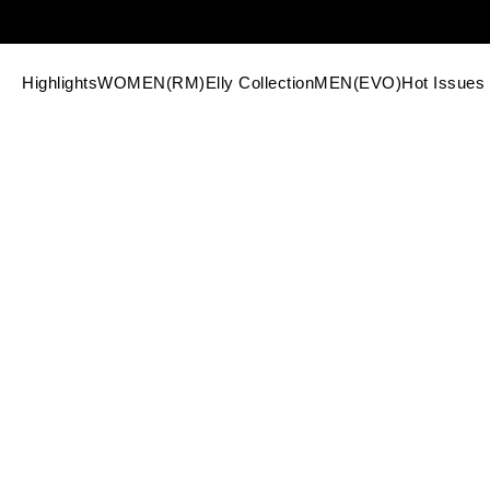
Highlights
WOMEN(RM)
Elly Collection
MEN(EVO)
Hot Issues