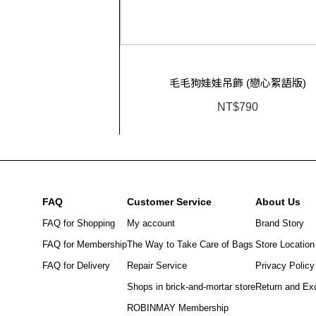
毛毛狗娃娃吊飾 (戀心絮語版)
NT$790
FAQ
Customer Service
About Us
FAQ for Shopping
My account
Brand Story
FAQ for Membership
The Way to Take Care of Bags
Store Location
FAQ for Delivery
Repair Service
Privacy Policy
Shops in brick-and-mortar store
Return and Ex
ROBINMAY Membership