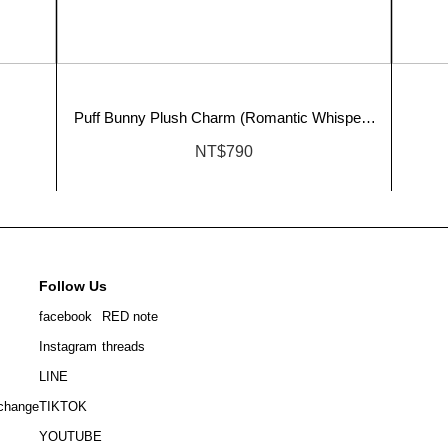
Puff Bunny Plush Charm (Romantic Whispers
Edition)
NT$790
Follow Us
facebook
RED note
Instagram
threads
LINE
change
TIKTOK
YOUTUBE