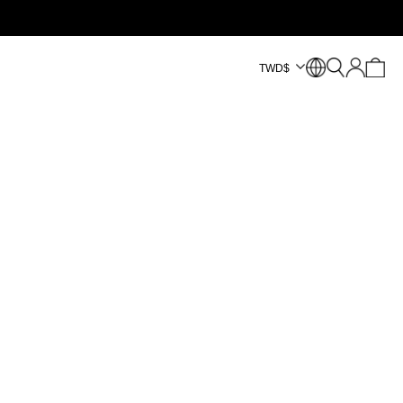
TWD
$