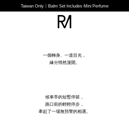
SUPER JUNIOR-D&E New Endorsement
Taiwan Only｜Balm Set Includes Mini Perfume
SUPER JUNIOR-D&E New Endorsement
一個轉身、一道目光，
緣分悄然漫開。
候車亭的短暫停留，
路口前的輕輕停步，
牽起了一場無預警的相遇。