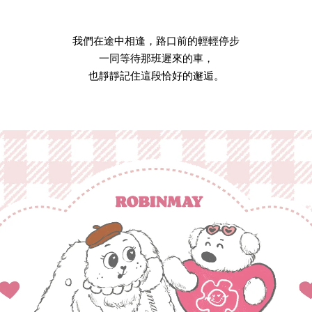
我們在途中相逢，路口前的輕輕停步
一同等待那班遲來的車，
也靜靜記住這段恰好的邂逅。