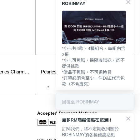
ROBINMAY
*小卡共4款、4種組合，每組內含
2張
*小卡可累贈，採隨機贈送，恕不
提供挑款
eries Charm
Pearlescent Baby Oysters Series Coin Pouch
*贈品不累贈，不可退換貨
(Granny Version)
*訂單必須含至少一件D&E代言包
NT$790
款（不含皮夾）
回覆至 ROBINMAY
Accepted Payment Methods
更多RM隱藏優惠在這邊!!
訂閱我們，將不定期收到關於
ROBINMAY的各種優惠活動
MON.- FRI. 09:00-12:00 / 13:00-18:00