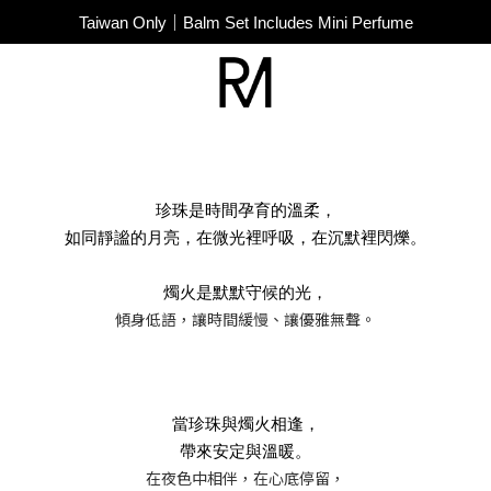
SUPER JUNIOR-D&E New Endorsement
Taiwan Only｜Balm Set Includes Mini Perfume
SUPER JUNIOR-D&E New Endorsement
珍珠是時間孕育的溫柔，
如同靜謐的月亮，在微光裡呼吸，在沉默裡閃爍。
燭火是默默守候的光，
傾身低語，讓時間緩慢、讓優雅無聲。
當珍珠與燭火相逢，
帶來安定與溫暖。
在夜色中相伴，在心底停留，