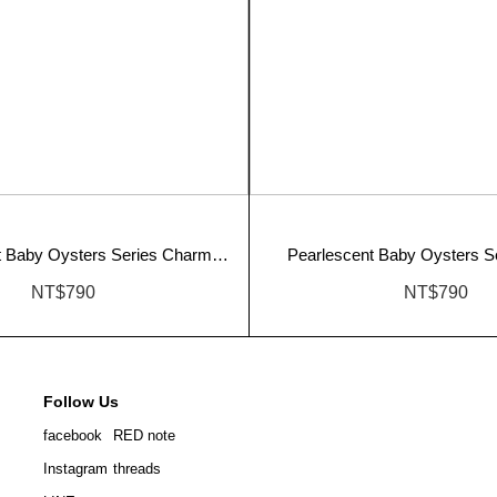
t Baby Oysters Series Charm
Pearlescent Baby Oysters S
(Granny Version)
(Smiley Version)
NT$790
NT$790
Follow Us
facebook
RED note
Instagram
threads