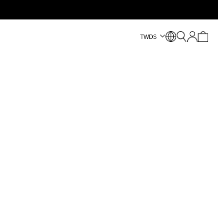
TWD
$