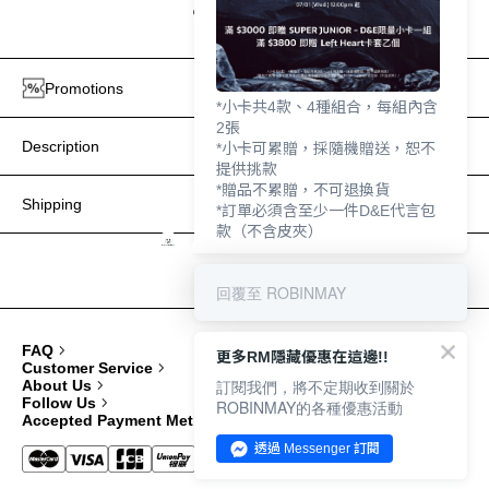
Add to Wishlist
Promotions
*小卡共4款、4種組合，每組內含
2張
Description
*小卡可累贈，採隨機贈送，恕不
提供挑款
*贈品不累贈，不可退換貨
Shipping
*訂單必須含至少一件D&E代言包
款（不含皮夾）
回覆至 ROBINMAY
FAQ
更多RM隱藏優惠在這邊!!
Customer Service
訂閱我們，將不定期收到關於
About Us
Follow Us
ROBINMAY的各種優惠活動
Accepted Payment Methods
透過 Messenger 訂閱