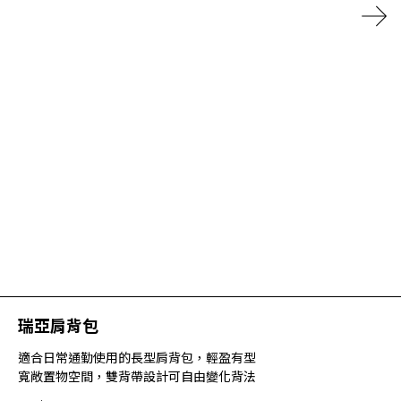
瑞亞肩背包
適合日常通勤使用的長型肩背包，輕盈有型
寬敞置物空間，雙背帶設計可自由變化背法