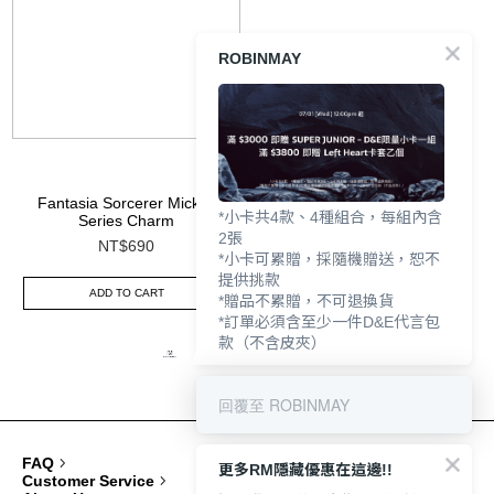
ROBINMAY
Fantasia Sorcerer Mickey
*小卡共4款、4種組合，每組內含
Series Charm
2張
NT$690
*小卡可累贈，採隨機贈送，恕不
提供挑款
ADD TO CART
*贈品不累贈，不可退換貨
*訂單必須含至少一件D&E代言包
款（不含皮夾）
回覆至 ROBINMAY
FAQ
更多RM隱藏優惠在這邊!!
Customer Service