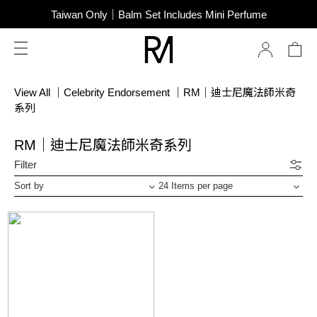
SUPER JUNIOR-D&E New Endorsement
Taiwan Only｜Balm Set Includes Mini Perfume
SUPER JUNIOR-D&E New Endorsement
View All
｜
Celebrity Endorsement
｜
RM｜迪士尼魔法師米奇
系列
RM｜迪士尼魔法師米奇系列
Filter
Sort by
24 Items per page