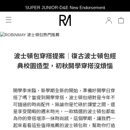
SUPER JUNIOR-D&E New Endorsement
SUPER JUNIOR-D&E New Endorsement
Taiwan Only｜Balm Set Includes Mini Perfume
SUPER JUNIOR-D&E New Endorsement
波士頓包穿搭提案｜復古波士頓包經
典校園造型，初秋開學穿搭沒煩惱
開學季來臨，新學期全新的開始，準備好開學日穿
搭了嗎？當提到開學穿搭，波士頓包絕對是今年不
可錯過的時尚配件。無論你是忙碌於課堂之間，還
是享受閒暇的週末時光，一款精選的波士頓包都能
為你的穿搭增添一抹時尚感。這個學期，讓我們一
起來看看這些值得推薦的波士頓包款，幫助你打造