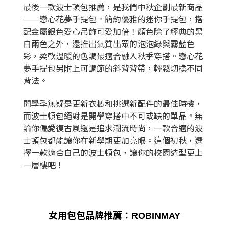
最後一款波士頓包推薦，是我們中秋企劃最新商品
——戀心花夢手提包。簡約優雅的迷你手提包，搭
配金屬銀色愛心吊飾可愛加倍！顏色除了經典的黑
白兩色之外，還推出氣質出眾的泡泡綠與霧藍色
彩，柔軟溫暖的色調最適合融入秋季穿搭。戀心花
夢手提包另附上可調節的斜背背帶，輕鬆切換不同
背法。
開學季無疑是更新衣櫥和挑選新配件的最佳時機，
而波士頓包絕對是開學穿搭中不可或缺的單品。無
論你偏愛復古風還是追求潮流時尚，一款合適的波
士頓包都能讓你在新學期更加亮眼。這個初秋，選
擇一款適合自己的波士頓包，讓你的校園造型更上
一層樓吧！
女用包包品牌推薦：ROBINMAY