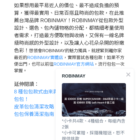
如果想用最平易近人的價位、最不造成負擔的預
算，獲得最實用、日常百搭且時尚的包款，在此推
薦台灣品牌 ROBINMAY！ROBINMAY從包款外型
設計、選色、包內儲物格的分配，都精細考量使用
者需求，打造最方便取物與收納，又保有一線名牌
級時尚感的外型設計，以及讓人心花朵朵開的粉嫩
色彩！
想領會ROBINMAY的魅力獨具，就趕緊到離你家
最近的
ROBINMAY實體店
，實際嘗試各種包款！如果不方
便出門，也可以前往
ROBINMAY官方網站
，流行包包一次
掌握。
ROBINMAY
延伸閱讀：
8 種包包款式由來與特色介紹，帶你快速了解各種
包包！
皮革包包清潔攻略｜合成皮、真皮包都適用的皮革
包包保養清潔指南
*小卡共4款、4種組合，每組內含
2張
*小卡可累贈，採隨機贈送，恕不
提供挑款