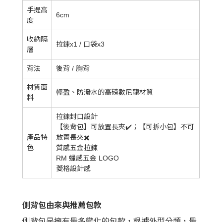
手提高
6cm
度
收納隔
拉鍊x1 / 口袋x3
層
背法
後背 / 胸背
材質面
輕盈、防潑水的高磅數尼龍材質
料
拉鍊封口設計
【後背包】可放置長夾✔️；【可拆小包】不可
產品特
放置長夾✖️
色
質感五金拉鍊
RM 蠟感五金 LOGO
菱格設計感
側背包由來與推薦包款
側背包是擁有最多變化的包款，根據外型分類，最