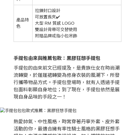
拉鍊封口設計
可放置長夾✔️
產品特
大型 RM 質感 LOGO
色
雙設計背帶可交替使用
附贈品牌戒指小包吊飾
手提包由來與推薦包款：黑膠狂想手提包
手提包的由來前文已經提及，是貴族仕女在時尚潮
流轉變，於蓬蓬裙轉變為修身衣裝的風潮下，所發
行攜帶物品方式。手提包登場時，就有人透過手提
包面料彰顯自身地位；到了現在，手提包依然是展
現自身品味的手段之一！
熱愛帥氣、中性風格，時常穿著丹寧外套、皮外套
活動的你，最適合擁有率性騎士風格的黑膠狂想手