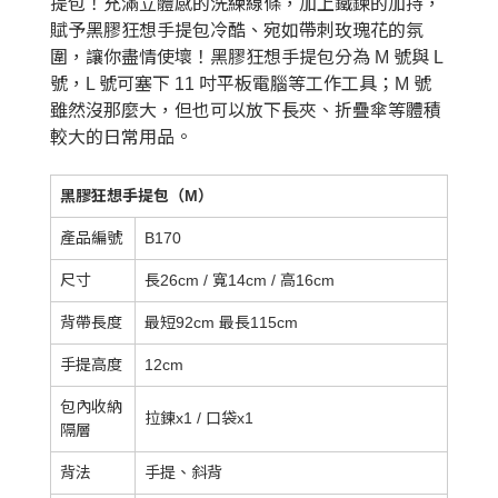
提包！充滿立體感的洗練線條，加上鐵鍊的加持，
賦予黑膠狂想手提包冷酷、宛如帶刺玫瑰花的氛
圍，讓你盡情使壞！黑膠狂想手提包分為 M 號與 L
號，L 號可塞下 11 吋平板電腦等工作工具；M 號
雖然沒那麼大，但也可以放下長夾、折疊傘等體積
較大的日常用品。
黑膠狂想手提包（M）
產品編號
B170
尺寸
長26cm / 寬14cm / 高16cm
背帶長度
最短92cm 最長115cm
手提高度
12cm
包內收納
拉鍊x1 / 口袋x1
隔層
背法
手提、斜背