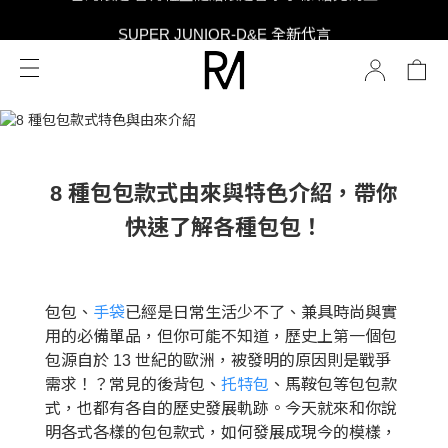
SUPER JUNIOR-D&E 全新代言
SUPER JUNIOR-D&E 全新代言
台灣限定 香膏禮盒隨贈限定香水小樣 贈完為止
SUPER JUNIOR-D&E 全新代言
8 種包包款式由來與特色介紹，帶你
快速了解各種包包！
包包、
手袋
已經是日常生活少不了、兼具時尚與實
用的必備單品，但你可能不知道，歷史上第一個包
包源自於 13 世紀的歐洲，被發明的原因則是戰爭
需求！？常見的後背包、
托特包
、馬鞍包等包包款
式，也都有各自的歷史發展軌跡。今天就來和你說
明各式各樣的包包款式，如何發展成現今的模樣，