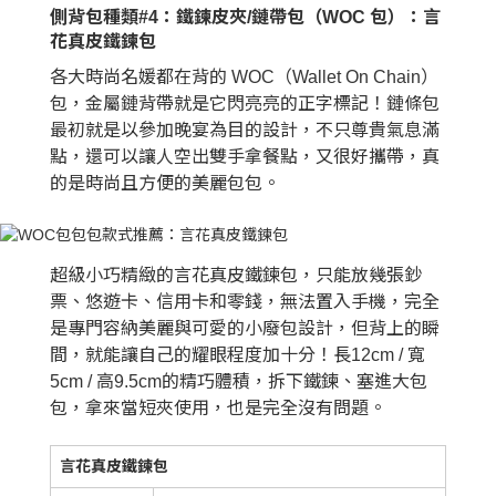
側背包種類#4：鐵鍊皮夾/鏈帶包（WOC 包）：言
花真皮鐵鍊包
各大時尚名媛都在背的 WOC（Wallet On Chain）
包，金屬鏈背帶就是它閃亮亮的正字標記！鏈條包
最初就是以參加晚宴為目的設計，不只尊貴氣息滿
點，還可以讓人空出雙手拿餐點，又很好攜帶，真
的是時尚且方便的美麗包包。
超級小巧精緻的言花真皮鐵鍊包，只能放幾張鈔
票、悠遊卡、信用卡和零錢，無法置入手機，完全
是專門容納美麗與可愛的小廢包設計，但背上的瞬
間，就能讓自己的耀眼程度加十分！長12cm / 寬
5cm / 高9.5cm的精巧體積，拆下鐵鍊、塞進大包
包，拿來當短夾使用，也是完全沒有問題。
言花真皮鐵鍊包