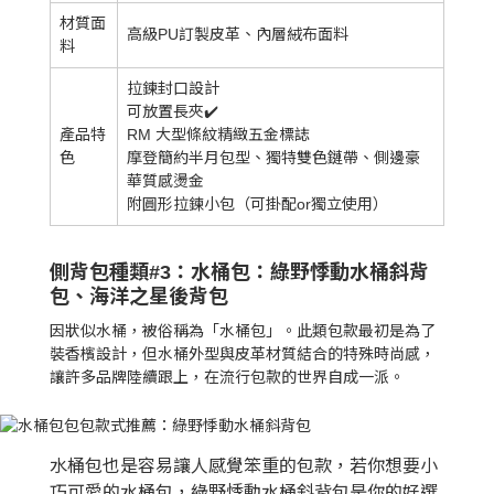
材質面
高級PU訂製皮革、內層絨布面料
料
拉鍊封口設計
可放置長夾✔️
產品特
RM 大型條紋精緻五金標誌
色
摩登簡約半月包型、獨特雙色鏈帶、側邊豪
華質感燙金
附圓形拉鍊小包（可掛配or獨立使用）
側背包種類#3：水桶包：綠野悸動水桶斜背
包、海洋之星後背包
因狀似水桶，被俗稱為「水桶包」。此類包款最初是為了
裝香檳設計，但水桶外型與皮革材質結合的特殊時尚感，
讓許多品牌陸續跟上，在流行包款的世界自成一派。
水桶包也是容易讓人感覺笨重的包款，若你想要小
巧可愛的水桶包，綠野悸動水桶斜背包是你的好選