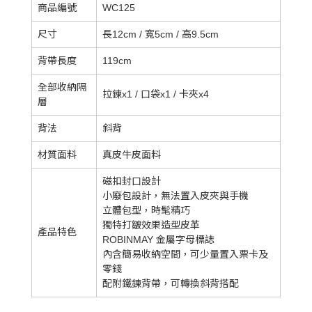
商品編號
WC125
尺寸
長12cm / 寬5cm / 高9.5cm
背帶長度
119cm
全部收納隔
拉鍊x1 / 口袋x1 / 卡夾x4
層
背法
斜背
材質面料
真皮牛皮面料
磁扣封口設計
小廢包設計，無法置入皮夾與手機
立體包型，時髦精巧
獨特打皺效果造型皮革
產品特色
ROBINMAY 金屬字母標誌
內含簡易收納空間，可少量置入票卡及
零錢
配附鐵鍊背帶，可轉換斜背搭配