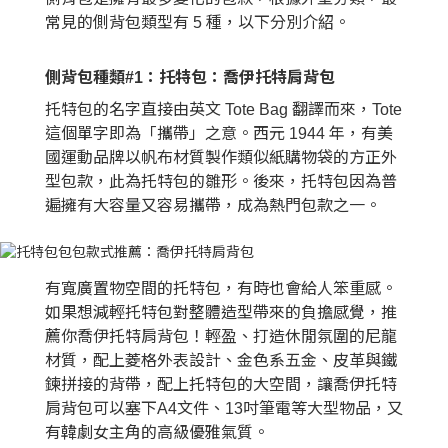
常見的側背包類型有 5 種，以下分別介紹。
側背包種類#1：托特包：喬伊托特肩背包
托特包的名字直接由英文 Tote Bag 翻譯而來，Tote
這個單字即為「攜帶」之意。西元 1944 年，有美
國運動品牌以帆布材質製作類似紙購物袋的方正外
型包款，此為托特包的雛形。後來，托特包因為普
遍擁有大容量又容易攜帶，成為熱門包款之一。
有寬廣置物空間的托特包，有時也會給人笨重感。
如果想減輕托特包對整體造型帶來的負擔感覺，推
薦你喬伊托特肩背包！輕盈、打造休閒氛圍的尼龍
材質，配上菱格外表設計、金色系五金、皮革與鐵
鍊拼接的背帶，配上托特包的大空間，讓喬伊托特
肩背包可以塞下A4文件、13吋筆電等大型物品，又
有韓劇女主角的高級優雅氣質。