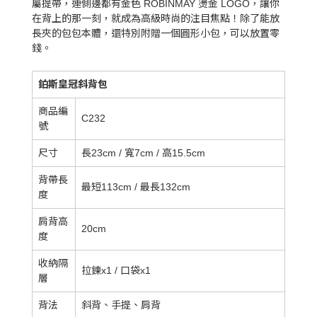
屬提帶，連側邊都有金色 ROBINMAY 燙金 LOGO，讓你
在背上的那一刻，就成為高級時尚的注目焦點！除了能放
長夾的包包本體，還特別附贈一個圓形小包，可以放置零
錢。
鉑斯皇冠斜背包
商品編
C232
號
尺寸
長23cm / 寬7cm / 高15.5cm
背帶長
最短113cm / 最長132cm
度
肩背高
20cm
度
收納隔
拉鍊x1 / 口袋x1
層
背法
斜背、手提、肩背