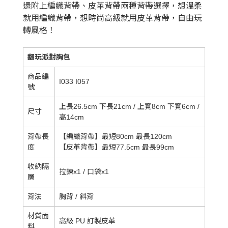
還附上編織背帶、皮革背帶兩種背帶選擇，想溫柔
就用編織背帶，想時尚高級就用皮革背帶，自由玩
轉風格！
翻玩派對胸包
商品編
I033 I057
號
上長26.5cm 下長21cm / 上寬8cm 下寬6cm /
尺寸
高14cm
背帶長
【編織背帶】最短80cm 最長120cm
度
【皮革背帶】最短77.5cm 最長99cm
收納隔
拉鍊x1 / 口袋x1
層
背法
胸背 / 斜背
材質面
高級 PU 訂製皮革
料