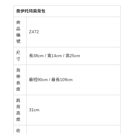
喬伊托特肩背包
商
品
Z472
編
號
尺
長38cm / 寬14cm / 高25cm
寸
背
帶
最短90cm / 最長109cm
長
度
肩
背
31cm
高
度
收