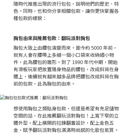
隨時代推進出現的流行包包，說明他們的歷史、特
色。同時，也和你分享相關包款，讓你更快掌握各
種包款的樣貌：
胸包由來與推薦包款：翻玩派對胸包
胸包大致上由腰包演變而來。距今約 5000 年前，
就有人會在腰帶上多縫一個小口袋來收納細小物
件，此為腰包的雛形。到了 1990 年代中期，開始
有滑板玩家把放置隨身物品的腰包，改成斜背在身
體上，後續就有越來越多品牌把腰包改成斜背在胸
前的包款，此為胸包的由來。
想使用胸包之類貼身包款，但還是希望有充足儲物
空間的話，在此推薦翻玩派對胸包！上寬下窄的立
體外型，配上橫開的拉鍊翻蓋設計，配上金色五
金，賦予翻玩派對胸包滿滿時尚感的化妝包氣質。