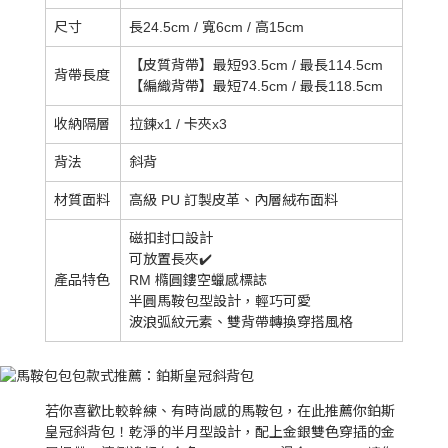
尺寸
長24.5cm / 寬6cm / 高15cm
【皮質背帶】最短93.5cm / 最長114.5cm
背帶長度
【編織背帶】最短74.5cm / 最長118.5cm
收納隔層
拉鍊x1 / 卡夾x3
背法
斜背
材質面料
高級 PU 訂製皮革、內層絨布面料
磁扣封口設計
可放置長夾✔️
產品特色
RM 橢圓鏤空蠟感標誌
半圓馬鞍包型設計，輕巧可愛
波浪弧紋元素、雙背帶轉換穿搭風格
若你喜歡比較幹練、有時尚感的馬鞍包，在此推薦你鉑斯
皇冠斜背包！乾淨的半月型設計，配上金銀雙色穿插的金