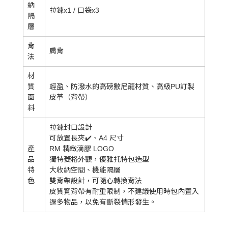
納
拉鍊x1 / 口袋x3
隔
層
背
肩背
法
材
質
輕盈、防潑水的高磅數尼龍材質、高級PU訂製
面
皮革（背帶）
料
拉鍊封口設計
可放置長夾✔️、A4 尺寸
產
RM 精緻滴膠 LOGO
品
獨特菱格外觀，優雅托特包造型
特
大收納空間、機能隔層
色
雙背帶設計，可隨心轉換背法
皮質寬背帶有耐重限制，不建議使用時包內置入
過多物品，以免有斷裂情形發生。