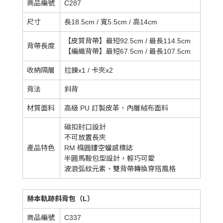
商品編號
C287
尺寸
長18.5cm / 寬5.5cm / 高14cm
【皮質背帶】最短92.5cm / 最長114.5cm
背帶長度
【編織背帶】最短67.5cm / 最長107.5cm
收納隔層
拉鍊x1 / 卡夾x2
背法
斜背
材質面料
高級 PU 訂製皮革、內層絨布面料
磁扣封口設計
不可放置長夾
產品特色
RM 橢圓鏤空蠟感標誌
半圓馬鞍包型設計，輕巧可愛
波浪弧紋元素、雙背帶轉換穿搭風格
赫本軌跡斜背包（L）
商品編號
C337