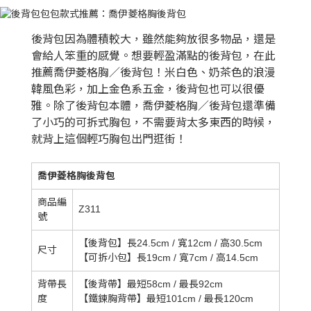
後背包因為體積較大，雖然能夠放很多物品，還是
會給人笨重的感覺。想要輕盈滿點的後背包，在此
推薦喬伊菱格胸／後背包！米白色、奶茶色的浪漫
韓風色彩，加上金色系五金，後背包也可以很優
雅。除了後背包本體，喬伊菱格胸／後背包還準備
了小巧的可拆式胸包，不需要背太多東西的時候，
就背上這個輕巧胸包出門逛街！
喬伊菱格胸後背包
商品編
Z311
號
【後背包】長24.5cm / 寬12cm / 高30.5cm
尺寸
【可拆小包】長19cm / 寬7cm / 高14.5cm
背帶長
【後背帶】最短58cm / 最長92cm
度
【鐵鍊胸背帶】最短101cm / 最長120cm