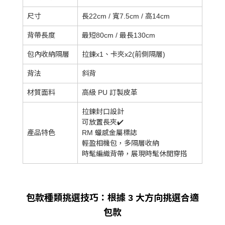
尺寸
長22cm / 寬7.5cm / 高14cm
背帶長度
最短80cm / 最長130cm
包內收納隔層
拉鍊x1、卡夾x2(前側隔層)
背法
斜背
材質面料
高級 PU 訂製皮革
拉鍊封口設計
可放置長夾✔️
產品特色
RM 蠟感金屬標誌
輕盈相機包，多隔層收納
時髦編織背帶，展現時髦休閒穿搭
包款種類挑選技巧：根據 3 大方向挑選合適
包款