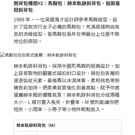
側背包種類#2：馬鞍包：赫本軌跡斜背包、鉑斯皇
冠斜背包
1999 年，一位英國鬼才設計師參考馬鞍造型，設
計了這款流行女子必備的馬鞍包！充滿高級時尚氣
息的流線造型，是馬鞍包長年在伸展台上位居不敗
地位的原因。
赫本軌跡斜背包，採用半圓形馬鞍的經典設計，加
上容易取物的翻蓋式磁扣封口設計，與包包表層的
波浪弧紋元素，最後再以冰淇淋紫、柔和桃色等粉
嫩色彩加持，把柔美氣質強化到最高點，賦予你奧
黛麗赫本般的優雅氣質！赫本軌跡斜背包分成兩種
大小，L 版可置入長夾、折疊傘，M 號則能讓你把
短夾、小雨傘、小冊子等小物件輕鬆放入。
赫本軌跡斜背包（M）