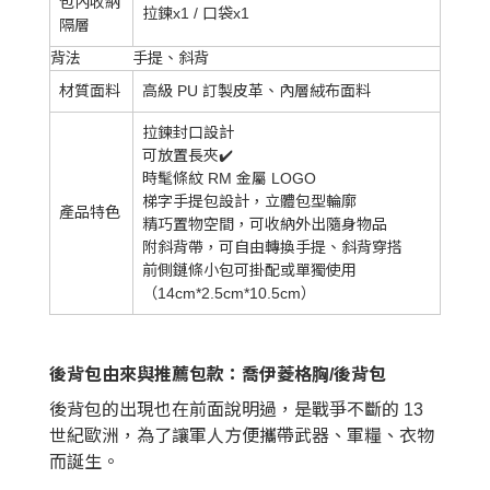
包內收納
拉鍊x1 / 口袋x1
隔層
背法
手提、斜背
材質面料
高級 PU 訂製皮革、內層絨布面料
拉鍊封口設計
可放置長夾✔️
時髦條紋 RM 金屬 LOGO
梯字手提包設計，立體包型輪廓
產品特色
精巧置物空間，可收納外出隨身物品
附斜背帶，可自由轉換手提、斜背穿搭
前側鏈條小包可掛配或單獨使用
（14cm*2.5cm*10.5cm）
後背包由來與推薦包款：喬伊菱格胸/後背包
後背包的出現也在前面說明過，是戰爭不斷的 13
世紀歐洲，為了讓軍人方便攜帶武器、軍糧、衣物
而誕生。