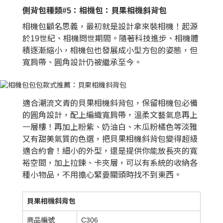
側背包種類#5：相機包：貝果相機斜背包
相機包顧名思義，最初就是設計拿來裝相機！起源
於19世紀、相機問世期間。隨著科技進步、相機體
積逐漸縮小，相機包也發展成小型方包的姿態，但
寬肩帶、圓角設計仍被繼承至今。
適合潮流文青的貝果相機斜背包，保留相機包必備
的圓角設計，配上編織寬肩帶，溫柔文藝氣息再上
一層樓！再加上粉紫、奶油白、木瓜粉橘色等淡雅
又有甜美氣質的色選，把貝果相機斜背包變得超級
適合約會！細小的外型，還是提供你能放長夾的寬
裕空間，加上拉鍊、卡夾層，可以有系統的收納各
種小物品，不用擔心緊要關頭時找不到東西。
貝果相機斜背包
商品編號
C306