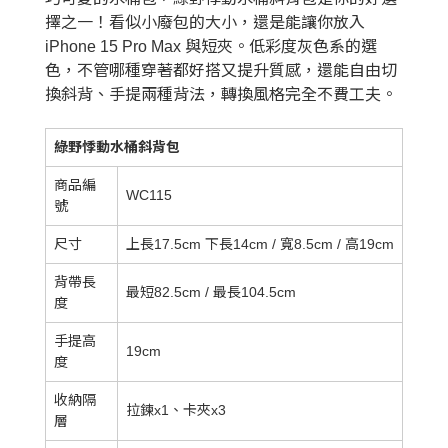
擇之一！看似小廢包的大小，還是能讓你放入
iPhone 15 Pro Max 與短夾。低彩度灰色系的選
色，不管哪種穿著都好搭又提升質感，還能自由切
換斜背、手提兩種背法，轉換風格完全不費工夫。
綠野悸動水桶斜背包
商品編
WC115
號
尺寸
上長17.5cm 下長14cm / 寬8.5cm / 高19cm
背帶長
最短82.5cm / 最長104.5cm
度
手提高
19cm
度
收納隔
拉鍊x1、卡夾x3
層