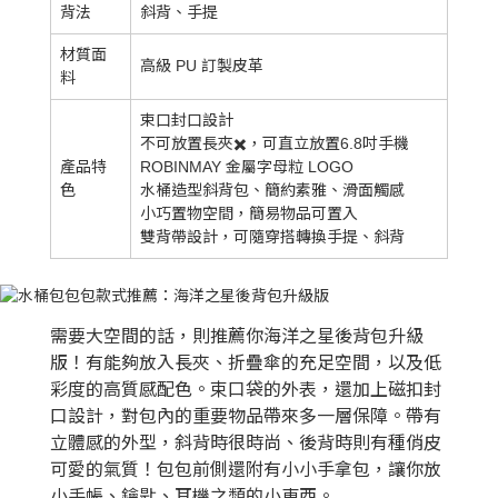
背法
斜背、手提
材質面
高級 PU 訂製皮革
料
束口封口設計
不可放置長夾✖️，可直立放置6.8吋手機
產品特
ROBINMAY 金屬字母粒 LOGO
色
水桶造型斜背包、簡約素雅、滑面觸感
小巧置物空間，簡易物品可置入
雙背帶設計，可隨穿搭轉換手提、斜背
需要大空間的話，則推薦你海洋之星後背包升級
版！有能夠放入長夾、折疊傘的充足空間，以及低
彩度的高質感配色。束口袋的外表，還加上磁扣封
口設計，對包內的重要物品帶來多一層保障。帶有
立體感的外型，斜背時很時尚、後背時則有種俏皮
可愛的氣質！包包前側還附有小小手拿包，讓你放
小手帳、鑰匙、耳機之類的小東西。