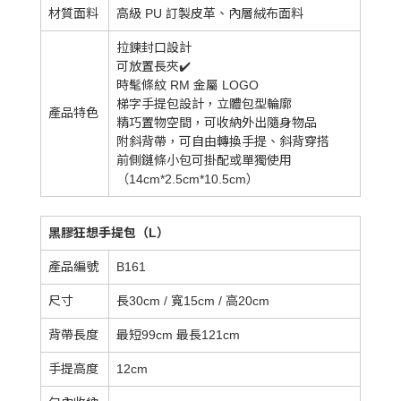
材質面料
高級 PU 訂製皮革、內層絨布面料
拉鍊封口設計
可放置長夾✔️
時髦條紋 RM 金屬 LOGO
梯字手提包設計，立體包型輪廓
產品特色
精巧置物空間，可收納外出隨身物品
附斜背帶，可自由轉換手提、斜背穿搭
前側鏈條小包可掛配或單獨使用
（14cm*2.5cm*10.5cm）
黑膠狂想手提包（L）
產品編號
B161
尺寸
長30cm / 寬15cm / 高20cm
背帶長度
最短99cm 最長121cm
手提高度
12cm