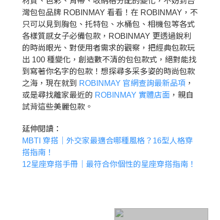
材質、色彩、背帶、收納格分配的變化，不妨到台
灣包包品牌 ROBINMAY 看看！在 ROBINMAY，不
只可以見到胸包、托特包、水桶包、相機包等各式
各樣質感女子必備包款，ROBINMAY 更透過銳利
的時尚眼光、對使用者需求的觀察，把經典包款玩
出 100 種變化，創造數不清的包包款式，絕對能找
到寫著你名字的包款！想探尋多采多姿的時尚包款
之海，現在就到
ROBINMAY 官網查詢最新品項
，
或是尋找離家最近的
ROBINMAY 實體店面
，親自
試背這些美麗包款。
延伸閱讀：
MBTI 穿搭｜外交家最適合哪種風格？16型人格穿
搭指南！
12星座穿搭手冊｜最符合你個性的星座穿搭指南！