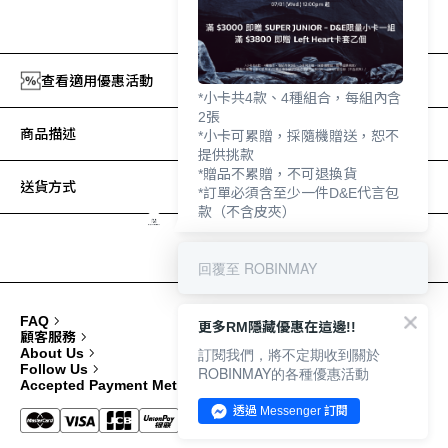
加入追蹤清單
查看適用優惠活動
*小卡共4款、4種組合，每組內含
2張
商品描述
*小卡可累贈，採隨機贈送，恕不
提供挑款
*贈品不累贈，不可退換貨
送貨方式
*訂單必須含至少一件D&E代言包
款（不含皮夾）
回覆至 ROBINMAY
FAQ
更多RM隱藏優惠在這邊!!
顧客服務
訂閱我們，將不定期收到關於
About Us
Follow Us
ROBINMAY的各種優惠活動
Accepted Payment Methods
透過 Messenger 訂閱