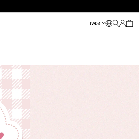
TWD
$