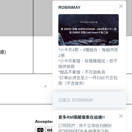
ROBINMAY
*小卡共4款、4種組合，每組內含
皮)
Lovers肩背包
2張
*小卡可累贈，採隨機贈送，恕不
NT$2,680
提供挑款
*贈品不累贈，不可退換貨
*訂單必須含至少一件D&E代言包
款（不含皮夾）
回覆至 ROBINMAY
更多RM隱藏優惠在這邊!!
Accepted Payment Methods
訂閱我們，將不定期收到關於
ROBINMAY的各種優惠活動