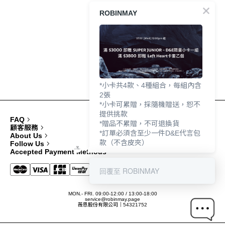
ROBINMAY
*小卡共4款、4種組合，每組內含
2張
*小卡可累贈，採隨機贈送，恕不
提供挑款
FAQ
*贈品不累贈，不可退換貨
顧客服務
*訂單必須含至少一件D&E代言包
About Us
款（不含皮夾）
Follow Us
Accepted Payment Methods
回覆至 ROBINMAY
MON.- FRI. 09:00-12:00 / 13:00-18:00
service@robinmay.page
薇恩股份有限公司｜54321752