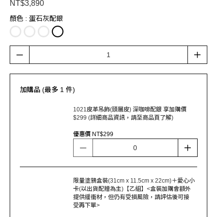
NT$3,890
顏色
: 蛋石灰配銀
加購品 (最多 1 件)
1021皮革吊飾(頭層皮) 深咖啡配銀 享加購價
$299 (詳細商品資訊，請至商品頁了解)
優惠價 NT$299
限量塗鴉盒裝(31cm x 11.5cm x 22cm)＋愛心小
卡(以出貨配贈為主)【乙組】<盒裝加購會額外
提供緩衝材，但仍有受損風險，請評估後可接
受再下單>