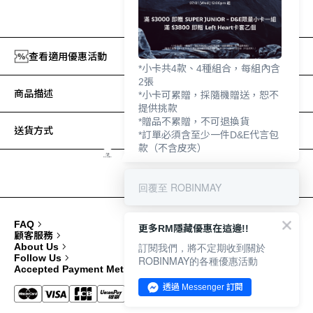
加入追蹤清單
查看適用優惠活動
*小卡共4款、4種組合，每組內含
2張
商品描述
*小卡可累贈，採隨機贈送，恕不
提供挑款
*贈品不累贈，不可退換貨
送貨方式
*訂單必須含至少一件D&E代言包
款（不含皮夾）
回覆至 ROBINMAY
FAQ
更多RM隱藏優惠在這邊!!
顧客服務
訂閱我們，將不定期收到關於
About Us
Follow Us
ROBINMAY的各種優惠活動
Accepted Payment Methods
透過 Messenger 訂閱