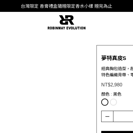
SUPER JUNIOR-D&E 全新代言
台灣限定 香膏禮盒隨贈限定香水小樣 贈完為止
SUPER JUNIOR-D&E 全新代言
夢特真皮S
經典胸包造型，
特色編織背帶、
NT$2,980
顏色
: 黑色