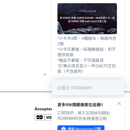
*小卡共4款、4種組合，每組內含
2張
*小卡可累贈，採隨機贈送，恕不
提供挑款
*贈品不累贈，不可退換貨
*訂單必須含至少一件D&E代言包
款（不含皮夾）
回覆至 ROBINMAY
更多RM隱藏優惠在這邊!!
Accepted Payment Methods
訂閱我們，將不定期收到關於
ROBINMAY的各種優惠活動
透過 Messenger 訂閱