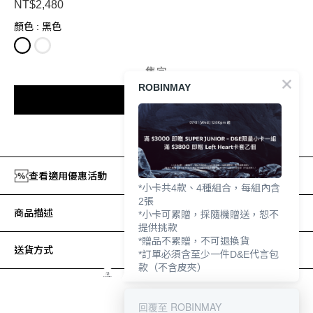
NT$2,480
顏色
: 黑色
售完
ROBINMAY
貨到通知我
加入追蹤清單
查看適用優惠活動
*小卡共4款、4種組合，每組內含
2張
商品描述
*小卡可累贈，採隨機贈送，恕不
提供挑款
*贈品不累贈，不可退換貨
送貨方式
*訂單必須含至少一件D&E代言包
款（不含皮夾）
回覆至 ROBINMAY