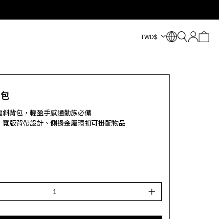
TWD
$
背包
龍斜背包，輕盈手感通勤族必備
、寬版背帶設計、側邊金屬環扣可掛配物品