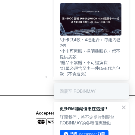
*小卡共4款、4種組合，每組內含
2張
*小卡可累贈，採隨機贈送，恕不
提供挑款
*贈品不累贈，不可退換貨
*訂單必須含至少一件D&E代言包
款（不含皮夾）
回覆至 ROBINMAY
更多RM隱藏優惠在這邊!!
Accepted Payment Methods
訂閱我們，將不定期收到關於
ROBINMAY的各種優惠活動
透過 Messenger 訂閱