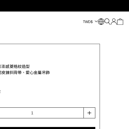
TWD
$
澎澎感菱格紋造型
附皮鍊斜背帶、愛心金屬吊飾
金