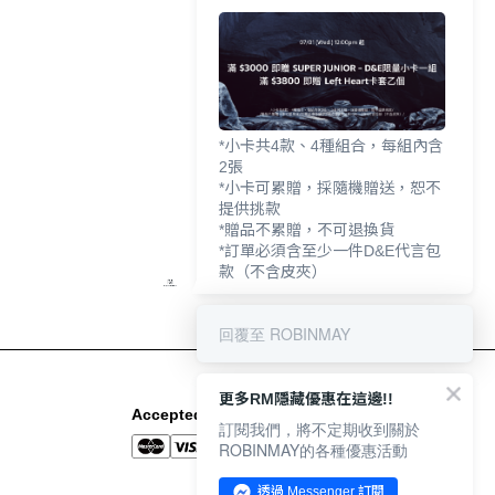
*小卡共4款、4種組合，每組內含
2張
*小卡可累贈，採隨機贈送，恕不
提供挑款
*贈品不累贈，不可退換貨
*訂單必須含至少一件D&E代言包
款（不含皮夾）
回覆至 ROBINMAY
更多RM隱藏優惠在這邊!!
Accepted Payment Methods
訂閱我們，將不定期收到關於
ROBINMAY的各種優惠活動
透過 Messenger 訂閱