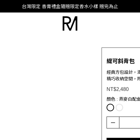
SUPER JUNIOR-D&E 全新代言
台灣限定 香膏禮盒隨贈限定香水小樣 贈完為止
SUPER JUNIOR-D&E 全新代言
緹可斜背包
經典方包設計，
精巧收納空間，
NT$2,480
顏色
: 燕麥白配