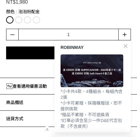
NT$1,980
顏色
: 泡泡粉配金
ROBINMAY
加入購物車
加入追蹤清單
查看適用優惠活動
*小卡共4款、4種組合，每組內含
2張
商品描述
*小卡可累贈，採隨機贈送，恕不
提供挑款
*贈品不累贈，不可退換貨
送貨方式
*訂單必須含至少一件D&E代言包
款（不含皮夾）