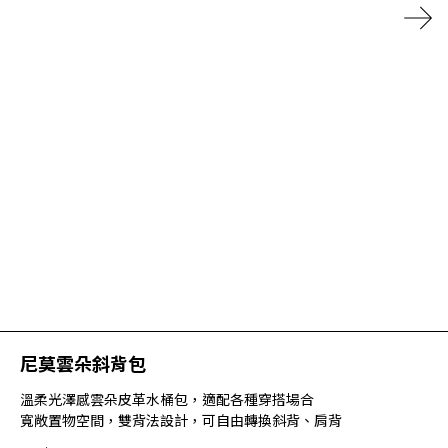
尼莫雲朵斜背包
溫柔光澤感雲朵皮革水桶包，適配各種穿搭場合
寬敞置物空間，雙背法設計，可自由轉換斜背、肩背