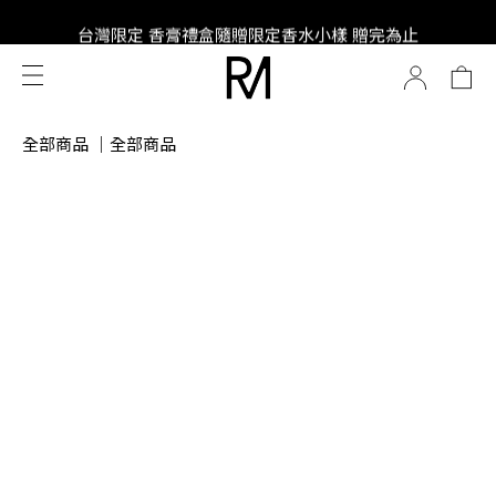
SUPER JUNIOR-D&E 全新代言
台灣限定 香膏禮盒隨贈限定香水小樣 贈完為止
SUPER JUNIOR-D&E 全新代言
全部商品
｜
全部商品