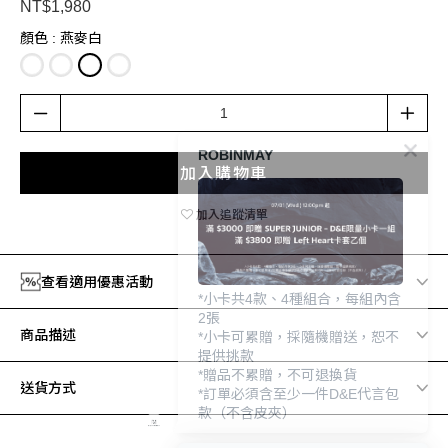
NT$1,980
顏色
: 燕麥白
ROBINMAY
加入購物車
加入追蹤清單
查看適用優惠活動
*小卡共4款、4種組合，每組內含
2張
商品描述
*小卡可累贈，採隨機贈送，恕不
提供挑款
*贈品不累贈，不可退換貨
送貨方式
*訂單必須含至少一件D&E代言包
款（不含皮夾）