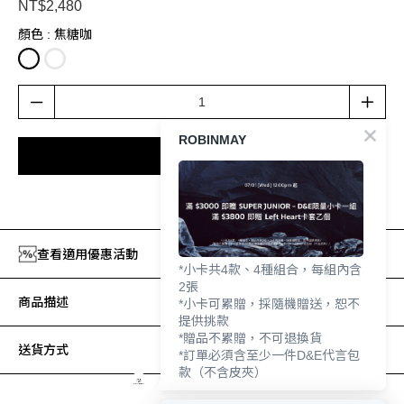
NT$2,480
顏色
: 焦糖咖
ROBINMAY
加入購物車
加入追蹤清單
查看適用優惠活動
*小卡共4款、4種組合，每組內含
2張
商品描述
*小卡可累贈，採隨機贈送，恕不
提供挑款
*贈品不累贈，不可退換貨
送貨方式
*訂單必須含至少一件D&E代言包
款（不含皮夾）