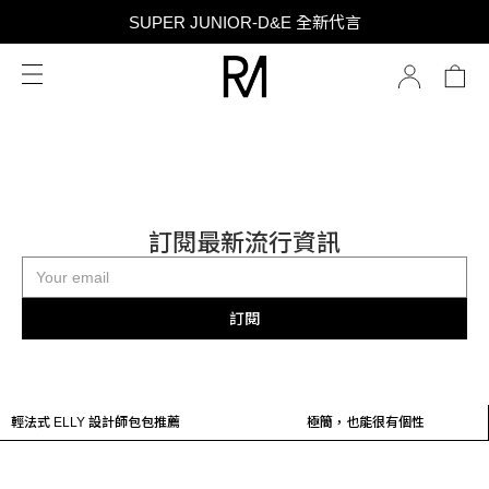
SUPER JUNIOR-D&E 全新代言
SUPER JUNIOR-D&E 全新代言
台灣限定 香膏禮盒隨贈限定香水小樣 贈完為止
SUPER JUNIOR-D&E 全新代言
訂閱最新流行資訊
訂閱
品牌小雜誌
輕法式 ELLY 設計師包包推薦
東海＆銀赫 擔任全新RM代言人
極簡，也能很有個性
閱讀新文章