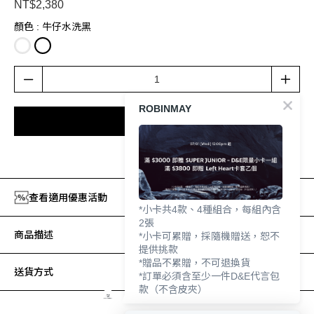
NT$2,380
顏色
: 牛仔水洗黑
ROBINMAY
加入購物車
加入追蹤清單
查看適用優惠活動
*小卡共4款、4種組合，每組內含
2張
商品描述
*小卡可累贈，採隨機贈送，恕不
提供挑款
*贈品不累贈，不可退換貨
送貨方式
*訂單必須含至少一件D&E代言包
款（不含皮夾）