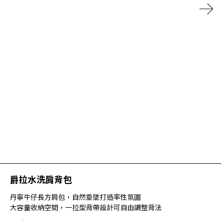
爵拉水洗肩背包
丹寧牛仔長方肩包，自然垂墜打造率性氛圍
大容量收納空間，一拉型背帶設計可自由調整背法