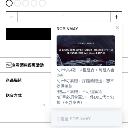
ROBINMAY
加入購物車
加入追蹤清單
查看適用優惠活動
*小卡共4款、4種組合，每組內含
2張
商品描述
*小卡可累贈，採隨機贈送，恕不
提供挑款
*贈品不累贈，不可退換貨
送貨方式
*訂單必須含至少一件D&E代言包
款（不含皮夾）
回覆至 ROBINMAY