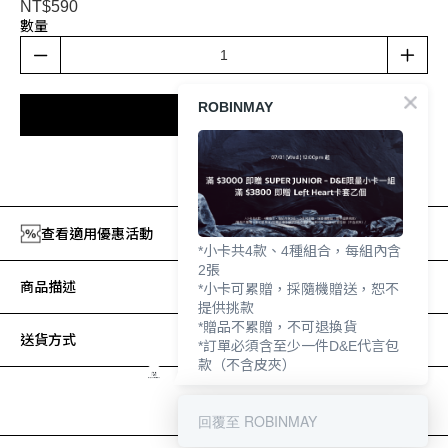
NT$590
數量
ROBINMAY
加入購物車
加入追蹤清單
查看適用優惠活動
*小卡共4款、4種組合，每組內含
2張
商品描述
*小卡可累贈，採隨機贈送，恕不
提供挑款
*贈品不累贈，不可退換貨
送貨方式
*訂單必須含至少一件D&E代言包
款（不含皮夾）
回覆至 ROBINMAY