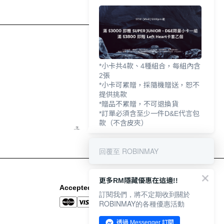
*小卡共4款、4種組合，每組內含
2張
*小卡可累贈，採隨機贈送，恕不
提供挑款
*贈品不累贈，不可退換貨
*訂單必須含至少一件D&E代言包
款（不含皮夾）
回覆至 ROBINMAY
更多RM隱藏優惠在這邊!!
Accepted Payment Methods
訂閱我們，將不定期收到關於
ROBINMAY的各種優惠活動
透過 Messenger 訂閱