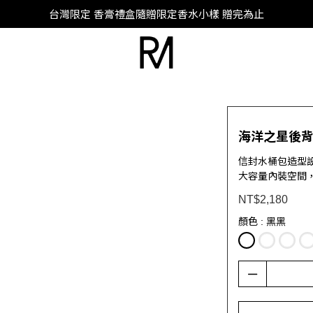
SUPER JUNIOR-D&E 全新代言
台灣限定 香膏禮盒隨贈限定香水小樣 贈完為止
SUPER JUNIOR-D&E 全新代言
海洋之星後背
信封水桶包造型
大容量內裝空間
NT$2,180
顏色
: 黑黑