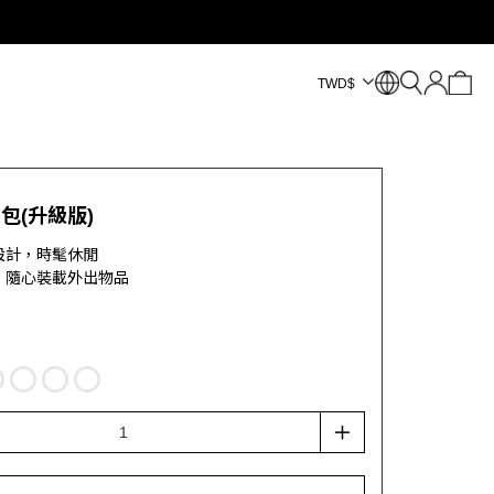
TWD
$
包(升級版)
設計，時髦休閒
，隨心裝載外出物品