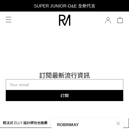
SUPER JUNIOR-D&E 全新代言
SUPER JUNIOR-D&E 全新代言
台灣限定 香膏禮盒隨贈限定香水小樣 贈完為止
SUPER JUNIOR-D&E 全新代言
訂閱最新流行資訊
訂閱
品牌小雜誌
輕法式 ELLY 設計師包包推薦
東海＆銀赫 擔任全新RM代言人
極簡，也能很有個性
ROBINMAY
閱讀新文章