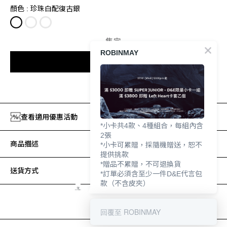
顏色
: 珍珠白配復古銀
售完
ROBINMAY
貨到通知我
加入追蹤清單
查看適用優惠活動
*小卡共4款、4種組合，每組內含
2張
商品描述
*小卡可累贈，採隨機贈送，恕不
提供挑款
*贈品不累贈，不可退換貨
送貨方式
*訂單必須含至少一件D&E代言包
款（不含皮夾）
回覆至 ROBINMAY