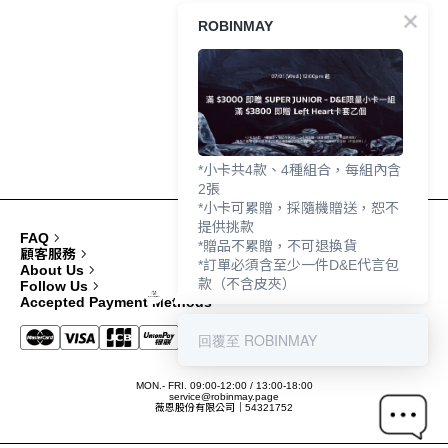
ROBINMAY
*小卡共4款、4種組合，每組內含
2張
*小卡可累贈，採隨機贈送，恕不
提供挑款
FAQ
*贈品不累贈，不可退換貨
顧客服務
*訂單必須含至少一件D&E代言包
About Us
款（不含皮夾）
Follow Us
Accepted Payment Methods
回覆至 ROBINMAY
MON.- FRI. 09:00-12:00 / 13:00-18:00
service@robinmay.page
薇恩股份有限公司｜54321752