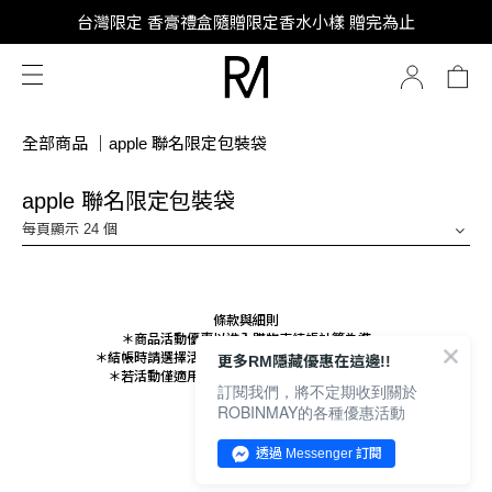
SUPER JUNIOR-D&E 全新代言
台灣限定 香膏禮盒隨贈限定香水小樣 贈完為止
SUPER JUNIOR-D&E 全新代言
全部商品
｜
apple 聯名限定包裝袋
apple 聯名限定包裝袋
每頁顯示 24 個
條款與細則
＊商品活動優惠以進入購物車結帳計算為準
＊結帳時請選擇活動指定付款與送貨方式以取得優惠
更多RM隱藏優惠在這邊!!
＊若活動僅適用會員，結帳時請登入以取得優惠
訂閱我們，將不定期收到關於
ROBINMAY的各種優惠活動
透過 Messenger 訂閱