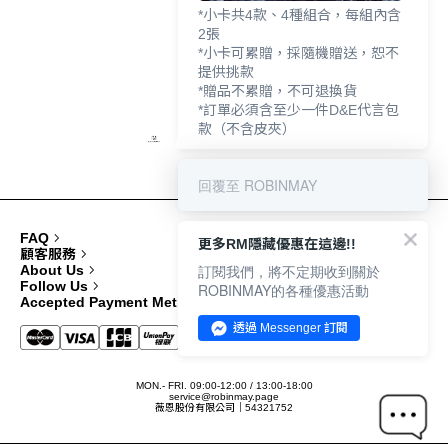
*小卡共4款、4種組合，每組內含
2張
*小卡可累贈，採隨機贈送，恕不
提供挑款
*贈品不累贈，不可退換貨
*訂單必須含至少一件D&E代言包
款（不含皮夾）
回覆至 ROBINMAY
FAQ
更多RM隱藏優惠在這邊!!
顧客服務
訂閱我們，將不定期收到關於
About Us
Follow Us
ROBINMAY的各種優惠活動
Accepted Payment Methods
透過 Messenger 訂閱
MON.- FRI. 09:00-12:00 / 13:00-18:00
service@robinmay.page
薇恩股份有限公司｜54321752