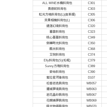
ALL MINE水桶斜背包
C301
奧德莉斜背包
C303
虹光方格斜背包(L)(皮革版)
C305
貝果相機斜背包(L)
C306
遺落幻境斜背包
C320
暮霏斜背包
C323
桃心蔓蔓斜背包
C349
倒轉時光斜背包
C350
酷米斜背包
C368
艾倪斜背包
C374
Elly斜背包(S)(毛呢)
C379
Sunny方塊斜背包
C389
麥絲斜背包
C390
蜜拉星河後背包
D107
松香迷迭肩背包
WB057
邊城夢境肩背包
WB063
岩花晶砂肩背包
WB067
花蝶捕夢肩背包
WB069
極光物語肩背包
WB070