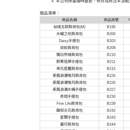
本公司保留隨時變更、修改或終止本活動
贈品清單：
商品名稱
商品貨號
秘境北歐肩背包(M)
B195
水曜之地肩背包
B200
Daisy手提包
B203
荷莉肩背包
B208
獨白界線肩背包
B210
野果造夢手提包
B211
茉花星塵肩背包
B215
乘風浪潮彎月肩背包
B226
乘風浪潮彎月肩背包
B226
乘風浪潮水桶手提包
B227
希婭手提包
B230
Fine Life肩背包
B239
馥郁炎花肩背包
B242
愛爾手提包
B243
暮可肩背包
B244