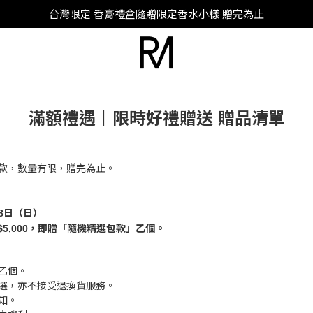
SUPER JUNIOR-D&E 全新代言
台灣限定 香膏禮盒隨贈限定香水小樣 贈完為止
SUPER JUNIOR-D&E 全新代言
滿額禮遇｜限時好禮贈送 贈品清單
款，數量有限，贈完為止。
28日（日）
5,000，即贈「隨機精選包款」乙個。
乙個。
選，亦不接受退換貨服務。
知。