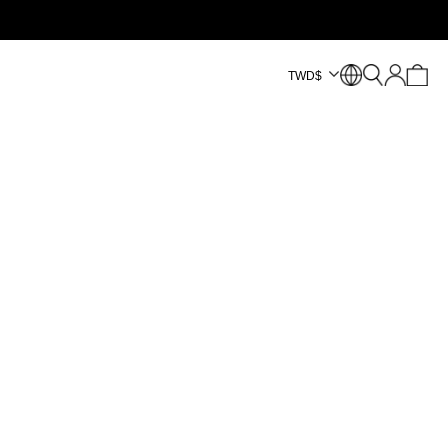
TWD
$