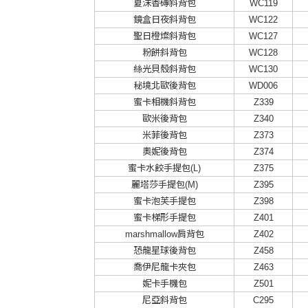
夏沫香磚斜背包
WC119
鏡盒日夜斜背包
WC122
聖日橙燦斜背包
WC127
粉餅斜背包
WC128
絲光貝殼斜背包
WC130
秘境北歐後背包
WD006
蜜卡相機斜背包
Z339
歐米後背包
Z340
米菲後背包
Z373
奧妮後背包
Z374
蜜卡水餃手提包(L)
Z375
麗塔莎手提包(M)
Z395
蜜卡泡芙手提包
Z398
蜜卡梯形手提包
Z401
marshmallow肩背包
Z402
恐龍星球後背包
Z458
喬伊尼龍卡夾包
Z463
妮卡手機包
Z501
尼亞斜背包
C295