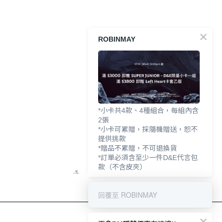
ROBINMAY
*小卡共4款、4種組合，每組內含
2張
*小卡可累贈，採隨機贈送，恕不
提供挑款
*贈品不累贈，不可退換貨
*訂單必須含至少一件D&E代言包
款（不含皮夾）
回覆至 ROBINMAY