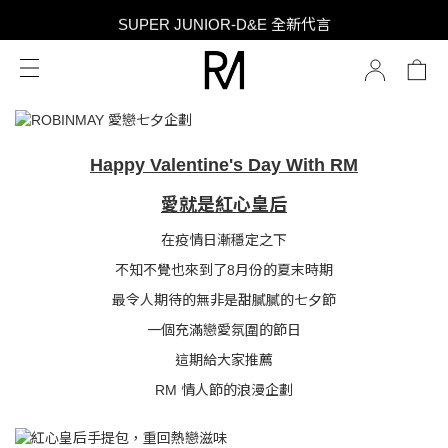
SUPER JUNIOR-D&E 全新代言
SUPER JUNIOR-D&E 全新代言
台灣限定 香膏禮盒隨贈限定香水小樣 贈完為止
SUPER JUNIOR-D&E 全新代言
Happy Valentine's Day With RM
愛就是紅心皇后
在疫情日漸穩定之下
不知不覺也來到了8月份的夏末時期
最令人期待的無非是甜膩膩的七夕節
一個充滿戀愛氛圍的節日
這期給大家推薦
RM 情人節的浪漫企劃