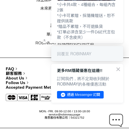
*小卡共4款、4種組合，每組內含
未來將成為不敗的經典配色
2張
*小卡可累贈，採隨機贈送，恕不
/
提供挑款
甜蜜質感賦予妳
*贈品不累贈，不可退換貨
*訂單必須含至少一件D&E代言包
單身的女孩不需氣餒
款（不含皮夾）
ROBINMAY 將成為妳的時尚伴侶
回覆至 ROBINMAY
FAQ
更多RM隱藏優惠在這邊!!
顧客服務
訂閱我們，將不定期收到關於
About Us
Follow Us
ROBINMAY的各種優惠活動
Accepted Payment Methods
透過 Messenger 訂閱
MON.- FRI. 09:00-12:00 / 13:00-18:00
service@robinmay.page
薇恩股份有限公司｜54321752