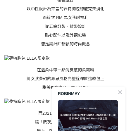
哪種組合
以中性設計為宗旨的夢特胸包總能完美消化
而這次 RM 為女孩謀福利
從五金訂製、背帶設計
貼心配件以及外觀包裝
皆是設計師新穎的時尚概念
在溫柔中帶一點俏皮感的柔霧粉
將女孩夢幻的繆思風格完整詮釋於這款包上
甜美程度直升一個 LEVEL
ROBINMAY
而2021年再度掀起的灰炫勢力
讓「麋灰」成為新季度的時尚話題
搭上品牌專屬訂製的復古金質感