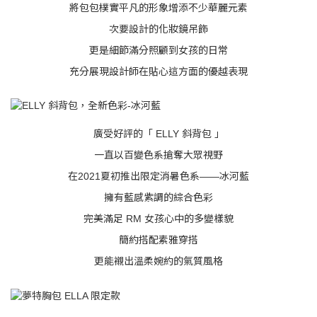
將包包樸實平凡的形象增添不少華麗元素
次要設計的化妝鏡吊飾
更是細節滿分照顧到女孩的日常
充分展現設計師在貼心這方面的優越表現
廣受好評的「 ELLY 斜背包 」
一直以百變色系搶奪大眾視野
在2021夏初推出限定消暑色系——冰河藍
擁有藍感紫調的綜合色彩
完美滿足 RM 女孩心中的多變樣貌
簡約搭配素雅穿搭
更能襯出溫柔婉約的氣質風格