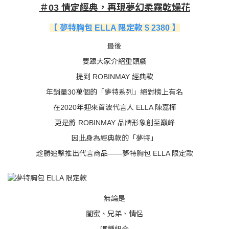
＃03 情定經典，再現夢幻柔霧乾燥花
【 夢特胸包 ELLA 限定款 $ 2380 】
最後
要跟大家介紹重頭戲
提到 ROBINMAY 經典款
年銷量30萬個的「夢特系列」絕對榜上有名
在2020年迎來首波代言人 ELLA 陳嘉樺
更是將 ROBINMAY 品牌形象創至巔峰
因此身為經典款的「夢特」
趁勝追擊推出代言商品——夢特胸包 ELLA 限定款
無論是
閨蜜、兄弟、情侶