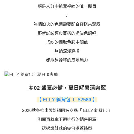
絕是人群中搶奪視線的唯一矚目
/
熱情如火的色調需要配合穿搭來駕馭
那就試試經典百搭的奶油色調吧
巧妙的擷取色彩中間值
無論深淺穿搭
都能夠詮釋的反差魅力
＃02 盛夏必備，夏日解暑清爽藍
【 ELLY 斜背包 Ｌ $2580 】
2020秋冬推出設計師同名商品「 ELLY 斜背包 」
剛開賣就拿下週排行的銷售冠軍
透過設計感的幾何掀蓋造型