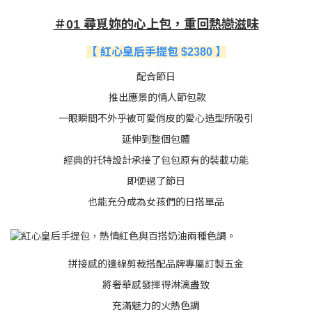
＃01 尋覓妳的心上包，重回熱戀滋味
【 紅心皇后手提包 $2380 】
配合節日
推出應景的情人節包款
一眼瞬間不外乎被可愛俏皮的愛心造型所吸引
延伸到整個包體
經典的托特設計承接了包包原有的裝載功能
即便過了節日
也能充分成為女孩們的日搭單品
拼接感的邊線剪裁搭配品牌專屬訂製五金
將奢華感發揮得淋漓盡致
充滿魅力的火熱色調