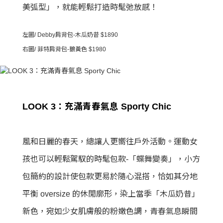
美弧型」，就能輕鬆打造時髦弛放感！
左圖/ Debby肩背包-木瓜奶昔 $1890
右圖/ 菲特肩背包-鵝黃色 $1980
LOOK 3：充滿青春氣息 Sporty Chic
風和日麗的春天，總讓人更嚮往戶外活動。運動女
孩也可以輕鬆駕馭的時髦包款-「蝶舞變奏」，小方
包簡約的設計使包款更易於隨心混搭，恰如其分地
平衡 oversize 的休閒廓形，染上當季「木瓜奶昔」
新色，宛如少女肌膚般的粉嫩色調，青春氣息瞬間