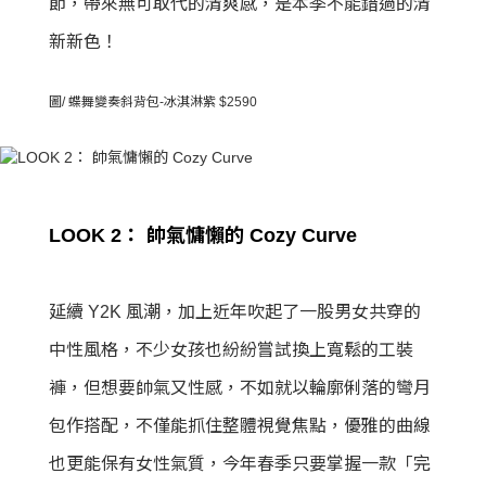
節，帶來無可取代的清爽感，是本季不能錯過的清
新新色！
圖/ 蝶舞變奏斜背包-冰淇淋紫 $2590
LOOK 2： 帥氣慵懶的 Cozy Curve
延續 Y2K 風潮，加上近年吹起了一股男女共穿的
中性風格，不少女孩也紛紛嘗試換上寬鬆的工裝
褲，但想要帥氣又性感，不如就以輪廓俐落的彎月
包作搭配，不僅能抓住整體視覺焦點，優雅的曲線
也更能保有女性氣質，今年春季只要掌握一款「完