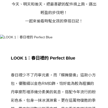
今天、明天和後天，把最喜歡的配件揹上肩，邁出
輕盈的步伐吧！
一起來偷看時髦女孩的穿搭日記！
LOOK 1：春日裡的 Perfect Blue
春日裡少不了丹寧元素，而「蝶舞變奏」這款小方
包，優雅綴以金色RM扣飾，恰好能為較為粗獷的
丹寧廓形增添幾分柔美的氣息，搭配今年流行的粉
彩色系，包身一抹冰淇淋紫，更在這萬物復甦的季