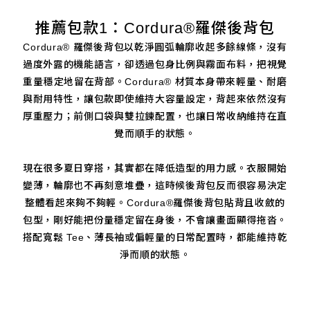
推薦包款1：Cordura®羅傑後背包
Cordura® 羅傑後背包以乾淨圓弧輪廓收起多餘線條，沒有
過度外露的機能語言，卻透過包身比例與霧面布料，把視覺
重量穩定地留在背部。Cordura® 材質本身帶來輕量、耐磨
與耐用特性，讓包款即使維持大容量設定，背起來依然沒有
厚重壓力；前側口袋與雙拉鍊配置，也讓日常收納維持在直
覺而順手的狀態。
現在很多夏日穿搭，其實都在降低造型的用力感。衣服開始
變薄，輪廓也不再刻意堆疊，這時候後背包反而很容易決定
整體看起來夠不夠輕。Cordura®羅傑後背包貼背且收斂的
包型，剛好能把份量穩定留在身後，不會讓畫面顯得拖沓。
搭配寬鬆 Tee、薄長袖或偏輕量的日常配置時，都能維持乾
淨而順的狀態。