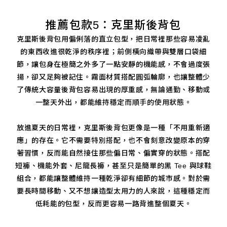
推薦包款5：克里斯後背包
克里斯後背包用偏俐落的直立包型，把日常裡那些容易凌亂
的東西收進很乾淨的秩序裡；前側橫向織帶與雙層口袋細
節，讓包身在極簡之外多了一點安靜的機能感，不會過度張
揚，卻又足夠被記住。霧面材質搭配圓弧輪廓，也讓整體少
了傳統大容量後背包容易出現的厚重感，無論通勤、移動或
一整天外出，都能維持穩定而順手的使用狀態。
放進夏天的日常裡，克里斯後背包更像是一種「不用重新適
應」的存在。它不需要特別搭配，也不會刻意改變原本的穿
著習慣，反而能自然接住那些偏日常、偏實穿的狀態。搭配
短褲、機能外套、尼龍長褲，甚至只是簡單的黑 Tee 與球鞋
組合，都能讓整體維持一種乾淨卻有細節的城市感。對於需
要長時間移動、又不想讓造型太用力的人來說，這種穩定而
低耗能的包型，反而更容易一路背進整個夏天。