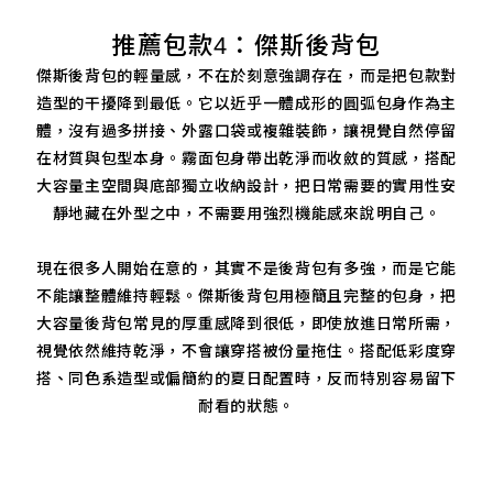
推薦包款4：傑斯後背包
傑斯後背包的輕量感，不在於刻意強調存在，而是把包款對
造型的干擾降到最低。它以近乎一體成形的圓弧包身作為主
體，沒有過多拼接、外露口袋或複雜裝飾，讓視覺自然停留
在材質與包型本身。霧面包身帶出乾淨而收斂的質感，搭配
大容量主空間與底部獨立收納設計，把日常需要的實用性安
靜地藏在外型之中，不需要用強烈機能感來說明自己。
現在很多人開始在意的，其實不是後背包有多強，而是它能
不能讓整體維持輕鬆。傑斯後背包用極簡且完整的包身，把
大容量後背包常見的厚重感降到很低，即使放進日常所需，
視覺依然維持乾淨，不會讓穿搭被份量拖住。搭配低彩度穿
搭、同色系造型或偏簡約的夏日配置時，反而特別容易留下
耐看的狀態。