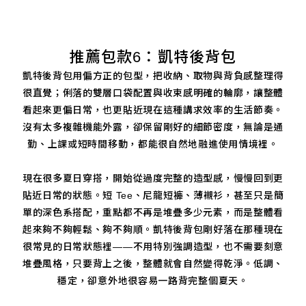
推薦包款6：凱特後背包
凱特後背包用偏方正的包型，把收納、取物與背負感整理得
很直覺；俐落的雙層口袋配置與收束感明確的輪廓，讓整體
看起來更偏日常，也更貼近現在這種講求效率的生活節奏。
沒有太多複雜機能外露，卻保留剛好的細節密度，無論是通
勤、上課或短時間移動，都能很自然地融進使用情境裡。
現在很多夏日穿搭，開始從過度完整的造型感，慢慢回到更
貼近日常的狀態。短 Tee、尼龍短褲、薄襯衫，甚至只是簡
單的深色系搭配，重點都不再是堆疊多少元素，而是整體看
起來夠不夠輕鬆、夠不夠順。凱特後背包剛好落在那種現在
很常見的日常狀態裡——不用特別強調造型，也不需要刻意
堆疊風格，只要背上之後，整體就會自然變得乾淨。低調、
穩定，卻意外地很容易一路背完整個夏天。