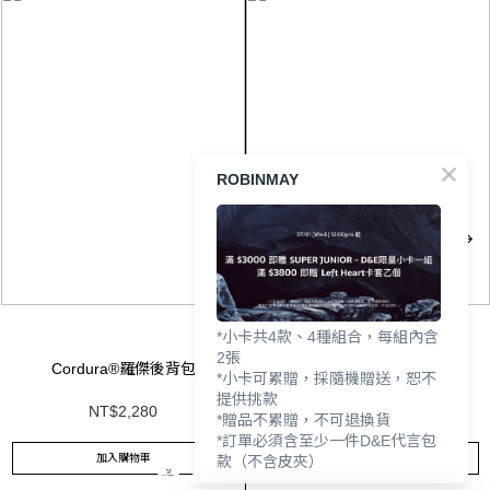
ROBINMAY
*小卡共4款、4種組合，每組內含
2張
Cordura®羅傑後背包
雷特後背包
*小卡可累贈，採隨機贈送，恕不
提供挑款
NT$2,280
NT$3,280
*贈品不累贈，不可退換貨
*訂單必須含至少一件D&E代言包
加入購物車
加入購物車
款（不含皮夾）