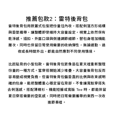
推薦包款2：雷特後背包
雷特後背包用掀蓋式包型把份量往內收，搭配俐落方形結構
與垂墜織帶，讓整體即使維持大容量設定，視覺上依然保有
乾淨感。插扣、外露口袋與側邊調節細節，替包身增加機能
層次，同時也保留日常使用需要的收納彈性，無論通勤、過
夜或長時間外出，都能自然應對不同使用情境。
比起貼背的小型包款，雷特後背包更像是在夏天裡重新整理
份量的一種方式。當穿搭開始減少堆疊，大容量後背包反而
容易變成視覺負擔，但雷特後背包偏垂直的比例與收束感明
確的包身，能把整體重心穩定留在背部，不會讓寬鬆穿搭失
去俐落感。搭配薄襯衫、機能短褲或寬版 Tee 時，都能保留
夏日穿搭需要的空氣感，同時把日常需要攜帶的東西一次收
進節奏裡。