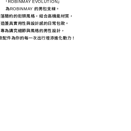
「ROBINMAY EVOLUTION」
為ROBINMAY 的男包支線。
俐落簡約的街頭風格，結合高機能材質，
打造兼具實用性與設計感的日常包款。
專為講究細節與風格的男性設計，
款配件為你的每一次出行增添進化動力！