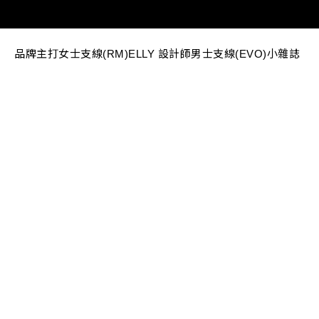
品牌主打
女士支線(RM)
ELLY 設計師
男士支線(EVO)
小雜誌