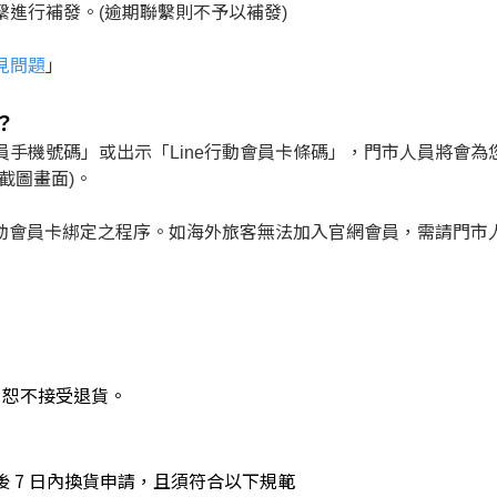
進行補發。(逾期聯繫則不予以補發)
見問題
」
？
手機號碼」或出示「Line行動會員卡條碼」，門市人員將會為
截圖畫面)。
行動會員卡綁定之程序。
如海外旅客無法加入官網會員，需請門市
，恕不接受退貨。
 7 日內換貨申請，且須符合以下規範