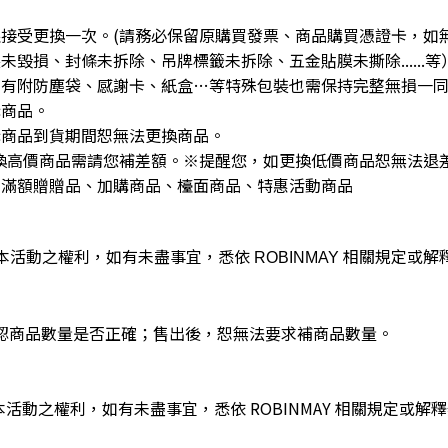
接受更換一次。(請務必保留原購買發票、商品購買憑證卡，如
毀損、封條未拆除、吊牌標籤未拆除、五金貼膜未撕除......
品有附防塵袋、感謝卡、紙盒…等特殊包裝也需保持完整無損一
購商品。
購商品到貨期間恕無法更換商品。
換高價商品需請您補差額。※提醒您，如更換低價商品恕無法退
、滿額贈贈品、加購商品、檯面商品、特惠活動商品
停本活動之權利，如有未盡事宜，悉依 ROBINMAY 相關規定
認商品數量是否正確；售出後，恕無法要求補商品數量。
停本活動之權利，如有未盡事宜，悉依 ROBINMAY 相關規定或