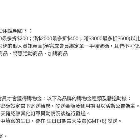
使用說明如下：
折$200；滿$2000最多折$400；滿$3000最多折$600(以
入官網的個人資訊頁面
(須完成會員綁定單一手機號碼，且皆不可使
商品、特惠活動商品、加購商品
 的會員才會獲得購物金。以下為品牌的購物金種類及發送時機：
成密碼設定當下寄送給您，發送金額及使用期限以活動公告為主
工作天確認無其他訂單異動情況後進行發送。
填寫的生日，會在 生日日期當天凌晨(GMT+8) 發送。
寫。