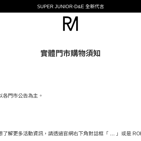
SUPER JUNIOR-D&E 全新代言
SUPER JUNIOR-D&E 全新代言
台灣限定 香膏禮盒隨贈限定香水小樣 贈完為止
SUPER JUNIOR-D&E 全新代言
實體門市購物須知
以各門市公告為主。
更多活動資訊，請透過官網右下角對話框「 … 」或是 ROBINMA