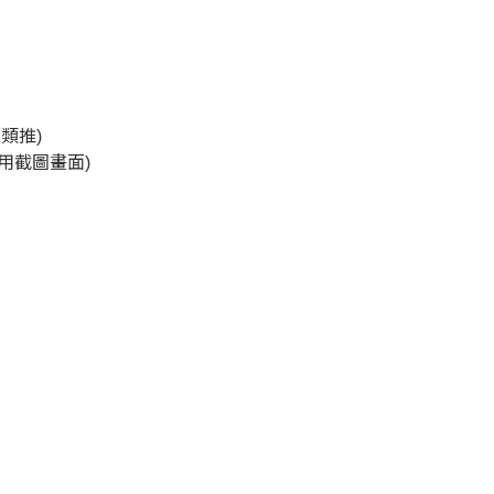
此類推)
用截圖畫面)
。