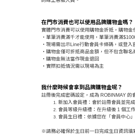
的線上客服人員。
在門市消費也可以使用品牌購物金嗎？
實體門市消費可以使用購物金折抵，購物金
・單筆消費滿千才能使用，單筆消費滿$1000最多
・現場需出示Line行動會員卡條碼，或登
・購物金僅可折抵商品金額，但不包含聯名
・購物金無法當作現金退回
・實際扣抵情況需以現場為主
我什麼時候會拿到品牌購物金呢？
註冊後完成密碼設定，成為 ROBINMAY
新加入會員禮：會於註冊會員並完
會員等級升級禮：在升級後 1 個
會員生日禮：依據您在「會員中心」中
※請務必確保於生日前一日完成生日資訊填