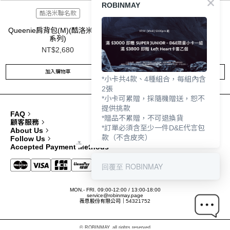
ROBINMAY
酷洛米聯名款
酷洛米聯名款
Queenie肩背包(M)(酷洛米烤焦
酷洛米手提包(烤焦系列)
系列)
NT$2,680
NT$2,580
加入購物車
加入購物車
*小卡共4款、4種組合，每組內含
2張
*小卡可累贈，採隨機贈送，恕不
提供挑款
FAQ
*贈品不累贈，不可退換貨
顧客服務
*訂單必須含至少一件D&E代言包
About Us
款（不含皮夾）
Follow Us
Accepted Payment Methods
回覆至 ROBINMAY
MON.- FRI. 09:00-12:00 / 13:00-18:00
service@robinmay.page
薇恩股份有限公司｜54321752
© ROBINMAY, all rights reserved