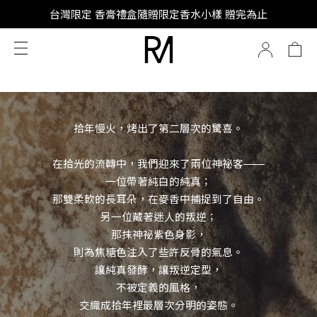
SUPER JUNIOR-D&E 全新代言
台灣限定 香膏禮盒隨贈限定香水小樣 贈完為止
SUPER JUNIOR-D&E 全新代言
拾年慢火，烤出了第二層次的驚喜。
在拾光的流轉中，我們迎來了兩位神祕客——
一位帶著純白的純真；
那雙柔軟的長耳朵，在麥香中捕捉到了自由。
另一位藏著迷人的叛逆；
那抹神祕紫色身影，
則為焦糖色注入了些許反骨的氣息。
讓純真發酵，讓叛逆定型，
不被定義的風格，
交織成拾年裡最層次分明的姿態。