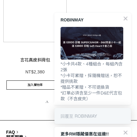
ROBINMAY
言花真皮斜背包
*小卡共4款、4種組合，每組內含
2張
NT$2,380
*小卡可累贈，採隨機贈送，恕不
提供挑款
加入購物車
*贈品不累贈，不可退換貨
*訂單必須含至少一件D&E代言包
款（不含皮夾）
回覆至 ROBINMAY
FAQ
更多RM隱藏優惠在這邊!!