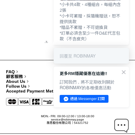
*小卡共4款、4種組合，每組內含
2張
*小卡可累贈，採隨機贈送，恕不
提供挑款
*贈品不累贈，不可退換貨
*訂單必須含至少一件D&E代言包
款（不含皮夾）
回覆至 ROBINMAY
FAQ
更多RM隱藏優惠在這邊!!
顧客服務
訂閱我們，將不定期收到關於
About Us
Follow Us
ROBINMAY的各種優惠活動
Accepted Payment Methods
透過 Messenger 訂閱
MON.- FRI. 09:00-12:00 / 13:00-18:00
service@robinmay.page
薇恩股份有限公司｜54321752