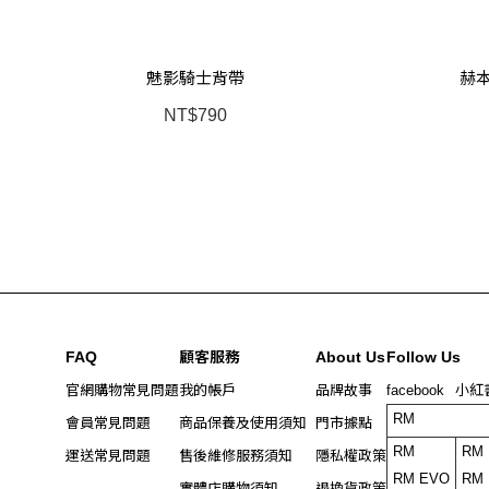
魅影騎士背帶
赫本
NT$790
FAQ
顧客服務
About Us
Follow Us
官網購物常見問題
我的帳戶
品牌故事
facebook
小紅
RM
會員常見問題
商品保養及使用須知
門市據點
Instagram
threa
RM EVO
RM
RM
運送常見問題
售後維修服務須知
隱私權政策
LINE
ELLY DESIGN
RM EVO
RM
實體店購物須知
退換貨政策
TIKTOK