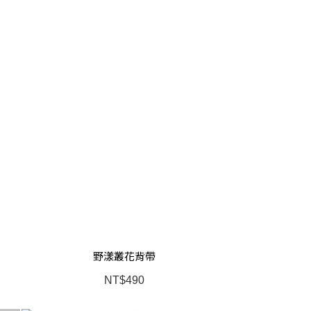
野漾叢花背帶
NT$490