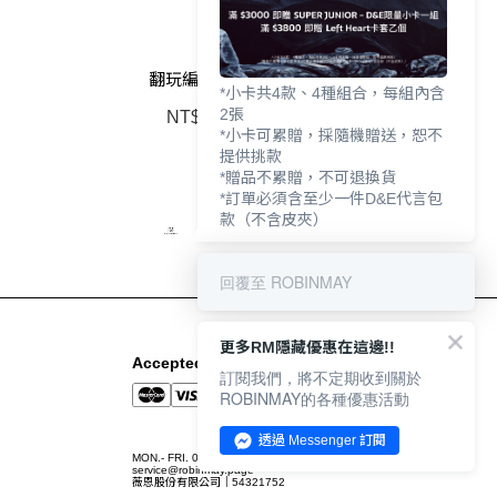
翻玩編織背帶
*小卡共4款、4種組合，每組內含
2張
NT$490
*小卡可累贈，採隨機贈送，恕不
提供挑款
*贈品不累贈，不可退換貨
*訂單必須含至少一件D&E代言包
款（不含皮夾）
回覆至 ROBINMAY
更多RM隱藏優惠在這邊!!
Accepted Payment Methods
訂閱我們，將不定期收到關於
ROBINMAY的各種優惠活動
透過 Messenger 訂閱
MON.- FRI. 09:00-12:00 / 13:00-18:00
service@robinmay.page
薇恩股份有限公司｜54321752