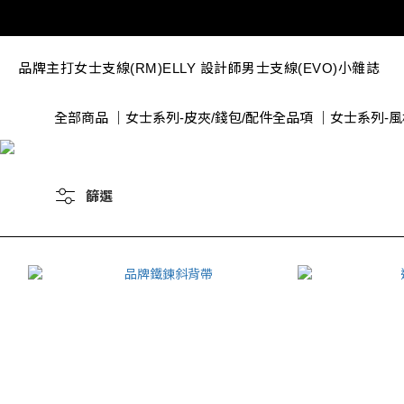
品牌主打
女士支線(RM)
ELLY 設計師
男士支線(EVO)
小雜誌
全部商品
｜
女士系列-皮夾/錢包/配件全品項
｜
女士系列-風
篩選