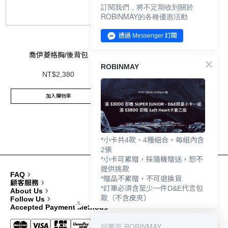
訂閱我們，將不定期收到關於
ROBINMAY的各種優惠活動
透過 Messenger 訂閱
喬伊菱格胸/後背包
ROBINMAY
NT$2,380
加入購物車
*小卡共4款、4種組合，每組內含
2張
*小卡可累贈，採隨機贈送，恕不
提供挑款
FAQ
*贈品不累贈，不可退換貨
顧客服務
*訂單必須含至少一件D&E代言包
About Us
款（不含皮夾）
Follow Us
Accepted Payment Methods
回覆至 ROBINMAY