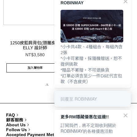
ROBINMAY
1250皮釦肩背包(頭層皮) -
*小卡共4款、4種組合，每組內含
ELLY 設計師
2張
NT$3,580
*小卡可累贈，採隨機贈送，恕不
提供挑款
加入購物車
*贈品不累贈，不可退換貨
*訂單必須含至少一件D&E代言包
款（不含皮夾）
回覆至 ROBINMAY
FAQ
更多RM隱藏優惠在這邊!!
顧客服務
訂閱我們，將不定期收到關於
About Us
Follow Us
ROBINMAY的各種優惠活動
Accepted Payment Methods