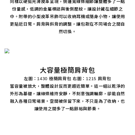
同樣以硬挺光滑皮革呈現，側邊寬線條細節讓整體多了一點
份量感，低調的金屬標誌與後側壓紋，讓設計藏在細節之
中。附帶的小型皮革吊飾可以收納耳機或隨身小物，讓使用
更貼近日常。肩背與斜背的調整，讓包款在不同場合之間自
然切換。
大容量極簡肩背包
左圖：1430 極簡肩背包 右圖：1215 肩背包
當容量被放大，整體設計反而更趨近簡單。這一組以乾淨的
外形為基礎，讓線條維持安靜，不刻意強調輪廓，卻能自然
融入各種日常場景。空間被保留下來，不只是為了收納，也
讓使用之間多了一點餘裕與節奏。