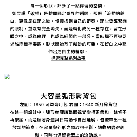
每一個形狀，都多了一點停留的空間。
如果說「破框」是離開既定邊界的瞬間，那麼「流動的餘
白」更像是在那之後，慢慢找到自己的節奏。那些曾經緊繃
的限制，並沒有完全消失，而是轉化成另一種存在，留在形
體之中，成為紋理，也成為細節的一部分。當結構不再被要
求維持標準姿態，形狀開始有了鬆動的可能，在留白之中延
伸出更自由的輪廓。
探索完整系列故事
大容量弧形肩背包
左圖：1850 可頌彎月包 右圖：1640 新月肩背包
在這一組設計中，弧形輪廓讓整體視覺變得更柔和，線條不
再緊繃，而是順著身體與日常動作自然延展。包型帶出一種
放鬆的節奏，在容量與外形之間取得平衡，讓收納變得輕
鬆，同時也保留造型上的流動感。