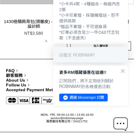
*小卡共4款、4種組合，每組內含
2張
*小卡可累贈，採隨機贈送，恕不
提供挑款
1430極簡肩背包(頭層皮) - ELLY
1215肩背包(頭層皮) - ELLY 設
設計師
計師
*贈品不累贈，不可退換貨
*訂單必須含至少一件D&E代言包
NT$3,580
NT$3,480
款（不含皮夾）
加入購物車
回覆至 ROBINMAY
FAQ
更多RM隱藏優惠在這邊!!
顧客服務
訂閱我們，將不定期收到關於
About Us
Follow Us
ROBINMAY的各種優惠活動
Accepted Payment Methods
透過 Messenger 訂閱
MON.- FRI. 09:00-12:00 / 13:00-18:00
service@robinmay.page
薇恩股份有限公司｜54321752