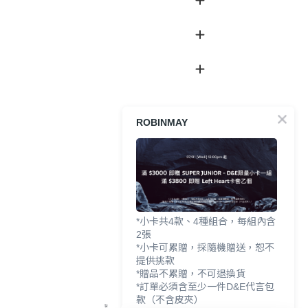
ROBINMAY
*小卡共4款、4種組合，每組內含
2張
*小卡可累贈，採隨機贈送，恕不
提供挑款
*贈品不累贈，不可退換貨
*訂單必須含至少一件D&E代言包
款（不含皮夾）