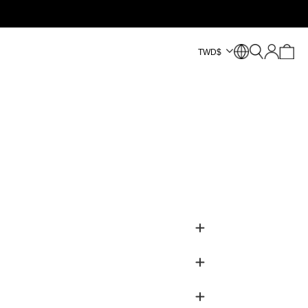
TWD
$