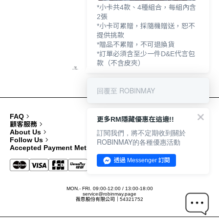
*小卡共4款、4種組合，每組內含
2張
*小卡可累贈，採隨機贈送，恕不
提供挑款
*贈品不累贈，不可退換貨
*訂單必須含至少一件D&E代言包
款（不含皮夾）
回覆至 ROBINMAY
FAQ
更多RM隱藏優惠在這邊!!
顧客服務
訂閱我們，將不定期收到關於
About Us
Follow Us
ROBINMAY的各種優惠活動
Accepted Payment Methods
透過 Messenger 訂閱
MON.- FRI. 09:00-12:00 / 13:00-18:00
service@robinmay.page
薇恩股份有限公司｜54321752